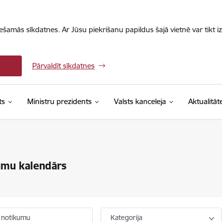
iešamās sīkdatnes. Ar Jūsu piekrišanu papildus šajā vietnē var tikt i
Pārvaldīt sīkdatnes
ts
Ministru prezidents
Valsts kanceleja
Aktualitāt
umu kalendārs
 notikumu
Kategorija