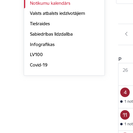
Notikumu kalendārs
Valsts atbalsts iedzīvotājiem
Tiešraides
Sabiedrības līdzdalība
Infografikas
LV100
P
Covid-19
26
4
1 no
11
1 no