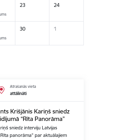
23
24
kums
30
1
kums
Atrašanās vieta
attālināti
nts Krišjānis Kariņš sniedz
aidījumā “Rīta Panorāma”
iņš sniedz interviju Latvijas
ā "Rīta panorāma" par aktuālajiem