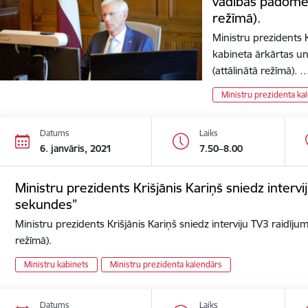
vadības padomes
režīmā).
Ministru prezidents K
kabineta ārkārtas u
(attālinātā režīmā). 
Ministru prezidenta ka
Datums
Laiks
6. janvāris, 2021
7.50–8.00
Ministru prezidents Krišjānis Kariņš sniedz interv
sekundes”
Ministru prezidents Krišjānis Kariņš sniedz interviju TV3 raidīj
režīmā).
Ministru kabinets
Ministru prezidenta kalendārs
Datums
Laiks