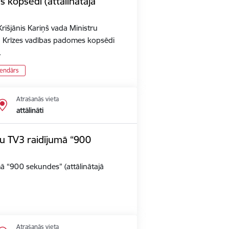
 kopsēdi (attālinātajā
rišjānis Kariņš vada Ministru
n Krīzes vadības padomes kopsēdi
…
lendārs
Atrašanās vieta
attālināti
iju TV3 raidījumā “900
umā “900 sekundes” (attālinātajā
Atrašanās vieta