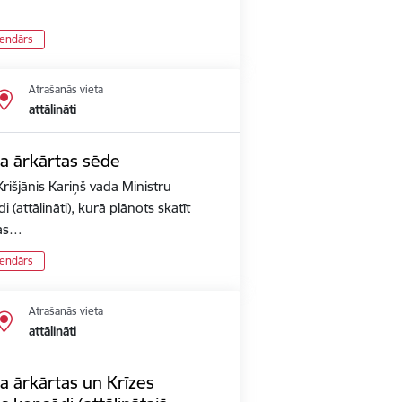
lendārs
Atrašanās vieta
attālināti
ta ārkārtas sēde
rišjānis Kariņš vada Ministru
 (attālināti), kurā plānots skatīt
pas…
lendārs
Atrašanās vieta
attālināti
a ārkārtas un Krīzes