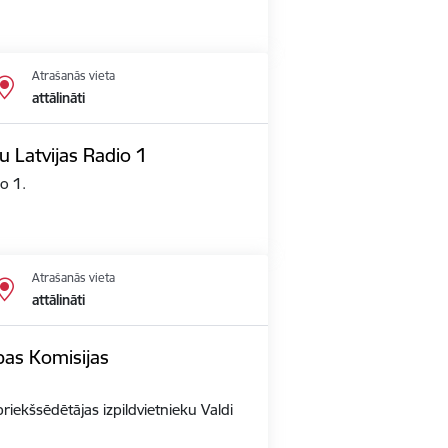
Atrašanās vieta
attālināti
u Latvijas Radio 1
io 1.
Atrašanās vieta
attālināti
opas Komisijas
priekšsēdētājas izpildvietnieku Valdi