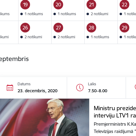
19
20
21
22
tikums
1 notikums
1 notikums
2 notikumi
1 noti
26
27
28
29
tikumi
2 notikumi
2 notikumi
1 notikums
1 noti
septembris
Datums
Laiks
23. decembris, 2020
7.50–8.00
Ministru prezide
interviju LTV1 r
Premjerministrs K.Kar
Televīzijas raidījum