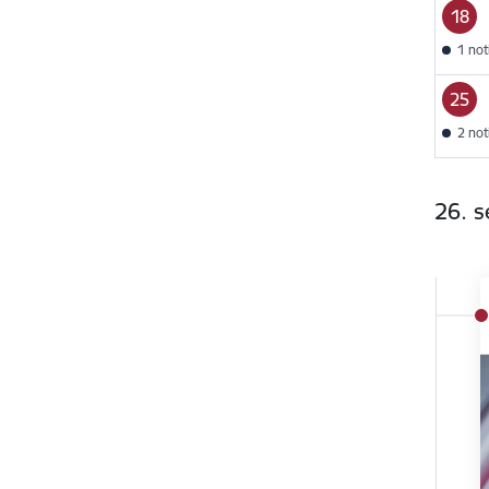
18
1 no
25
2 no
26. 