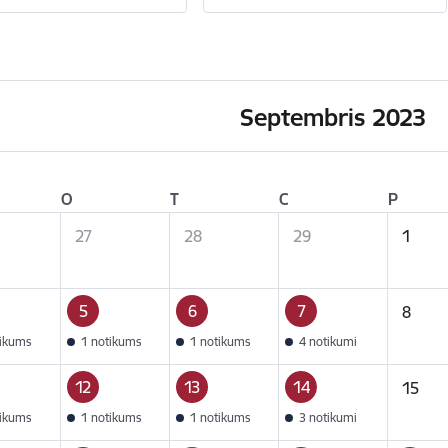
Septembris 2023
O
T
C
P
27
28
29
1
5
6
7
8
tikums
1 notikums
1 notikums
4 notikumi
12
13
14
15
tikums
1 notikums
1 notikums
3 notikumi