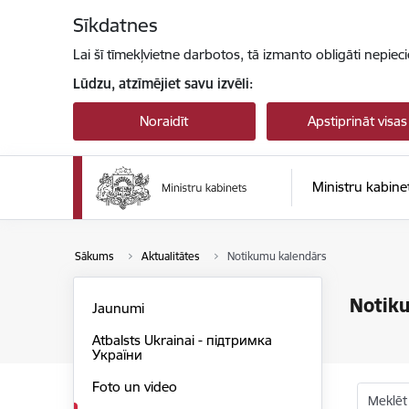
Pāriet uz lapas saturu
Sīkdatnes
Lai šī tīmekļvietne darbotos, tā izmanto obligāti nepiec
Lūdzu, atzīmējiet savu izvēli:
Noraidīt
Apstiprināt visas
Ministru kabine
Sākums
Aktualitātes
Notikumu kalendārs
Notik
Jaunumi
Atbalsts Ukrainai - підтримка
України
Foto un video
Meklēt