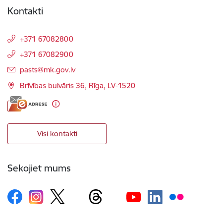
Kontakti
+371 67082800
+371 67082900
E-pasts:
pasts@mk.gov.lv
Brīvības bulvāris 36, Rīga, LV-1520
Visi kontakti
Sekojiet mums