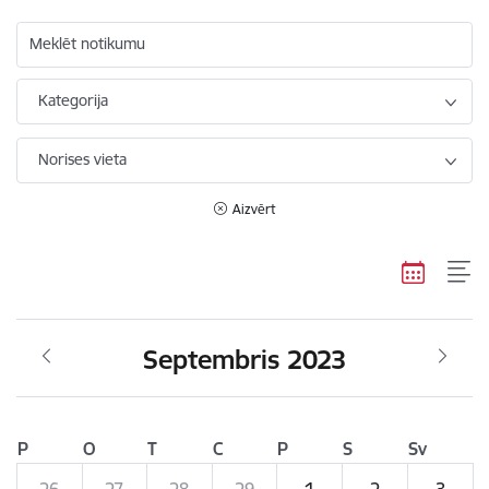
Meklēt notikumu
Kategorija
Norises vieta
Aizvērt
Septembris 2023
P
O
T
C
P
S
Sv
26
27
28
29
1
2
3