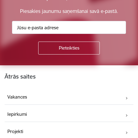
Piesakies jaunumu saņemšanai savā e-pastā.
Kājene
Ātrās saites
Vakances
Iepirkumi
Projekti