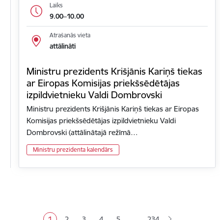
Laiks
9.00–10.00
Atrašanās vieta
attālināti
Ministru prezidents Krišjānis Kariņš tiekas
ar Eiropas Komisijas priekšsēdētājas
izpildvietnieku Valdi Dombrovski
Ministru prezidents Krišjānis Kariņš tiekas ar Eiropas
Komisijas priekšsēdētājas izpildvietnieku Valdi
Dombrovski (attālinātajā režīmā…
Ministru prezidenta kalendārs
Lapošana
…
1
2
3
4
5
234