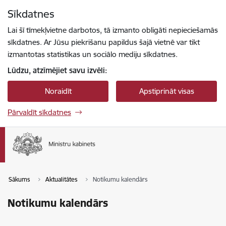
Pāriet uz lapas saturu
Sīkdatnes
Spied
lai meklētu
Enter
Lai šī tīmekļvietne darbotos, tā izmanto obligāti nepieciešamās
sīkdatnes. Ar Jūsu piekrišanu papildus šajā vietnē var tikt
izmantotas statistikas un sociālo mediju sīkdatnes.
Lūdzu, atzīmējiet savu izvēli:
Noraidīt
Apstiprināt visas
Pārvaldīt sīkdatnes
Sākums
Aktualitātes
Notikumu kalendārs
Notikumu kalendārs