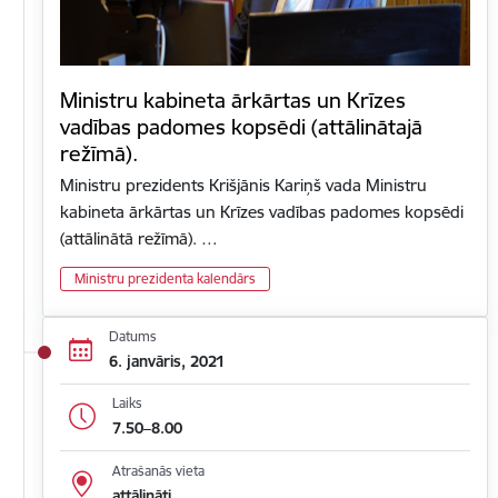
Ministru kabineta ārkārtas un Krīzes
vadības padomes kopsēdi (attālinātajā
režīmā).
Ministru prezidents Krišjānis Kariņš vada Ministru
kabineta ārkārtas un Krīzes vadības padomes kopsēdi
(attālinātā režīmā). …
Ministru prezidenta kalendārs
Datums
6. janvāris, 2021
Laiks
7.50–8.00
Atrašanās vieta
attālināti