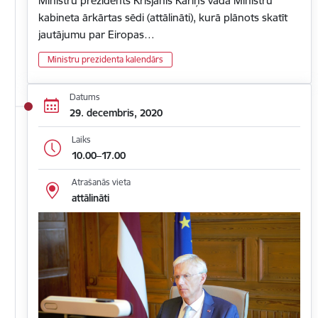
Ministru prezidents Krišjānis Kariņš vada Ministru
kabineta ārkārtas sēdi (attālināti), kurā plānots skatīt
jautājumu par Eiropas…
Ministru prezidenta kalendārs
Datums
29. decembris, 2020
Laiks
10.00–17.00
Atrašanās vieta
attālināti