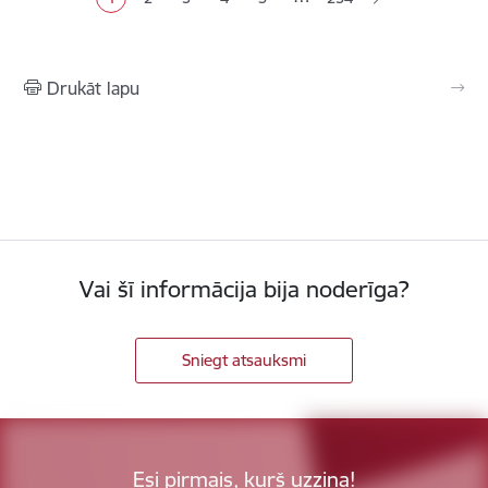
Pašreizējā lapa
Lapa
Lapa
Lapa
Lapa
Drukāt lapu
Vai šī informācija bija noderīga?
Sniegt atsauksmi
Esi pirmais, kurš uzzina!