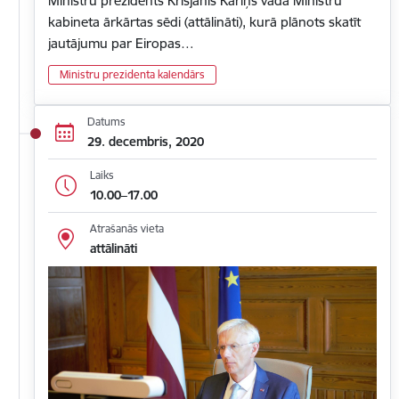
Ministru prezidents Krišjānis Kariņš vada Ministru
kabineta ārkārtas sēdi (attālināti), kurā plānots skatīt
jautājumu par Eiropas…
Ministru prezidenta kalendārs
Datums
29. decembris, 2020
Laiks
10.00–17.00
Atrašanās vieta
attālināti