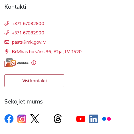
Kontakti
+371 67082800
+371 67082900
E-pasts:
pasts@mk.gov.lv
Brīvības bulvāris 36, Rīga, LV-1520
Visi kontakti
Sekojiet mums