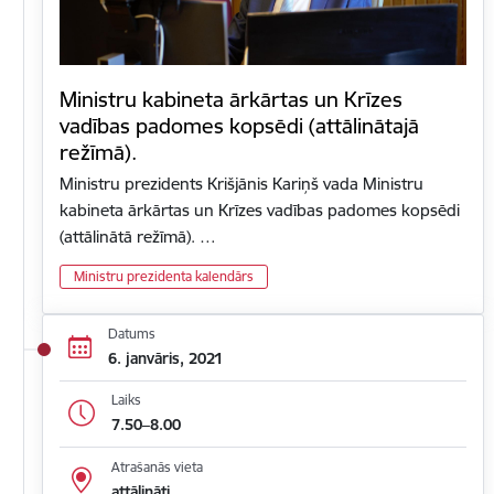
Ministru kabineta ārkārtas un Krīzes
vadības padomes kopsēdi (attālinātajā
režīmā).
Ministru prezidents Krišjānis Kariņš vada Ministru
kabineta ārkārtas un Krīzes vadības padomes kopsēdi
(attālinātā režīmā). …
Ministru prezidenta kalendārs
Datums
6. janvāris, 2021
Laiks
7.50–8.00
Atrašanās vieta
attālināti