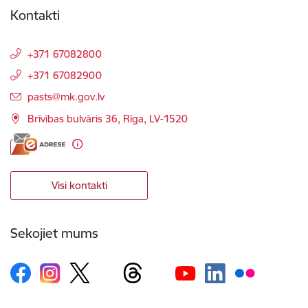
Kontakti
+371 67082800
+371 67082900
E-pasts:
pasts@mk.gov.lv
Brīvības bulvāris 36, Rīga, LV-1520
Visi kontakti
Sekojiet mums