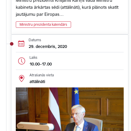
Ministru prezidents Krišjānis Kariņš vada Ministru
kabineta ārkārtas sēdi (attālināti), kurā plānots skatīt
jautājumu par Eiropas…
Ministru prezidenta kalendārs
Datums
29. decembris, 2020
Laiks
10.00–17.00
Atrašanās vieta
attālināti