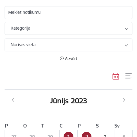
Meklēt notikumu
Kategorija
Norises vieta
Aizvērt
Jūnijs 2023
P
O
T
C
P
S
Sv
1
2
27
28
29
3
4