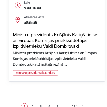
Laiks
9.00–10.00
Atrašanās vieta
attālināti
Ministru prezidents Krišjānis Kariņš tiekas
ar Eiropas Komisijas priekšsēdētājas
izpildvietnieku Valdi Dombrovski
Ministru prezidents Krišjānis Kariņš tiekas ar Eiropas
Komisijas priekšsēdētājas izpildvietnieku Valdi
Dombrovski (attālinātajā režīmā…
Ministru prezidenta kalendārs
Lapošana
…
1
2
3
4
5
234