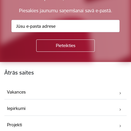
Piesakies jaunumu saņemšanai savā e-pastā.
Kājene
Ātrās saites
Vakances
Iepirkumi
Projekti