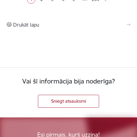
Pašreizējā lapa
Lapa
Lapa
Lapa
Lapa
Drukāt lapu
Vai šī informācija bija noderīga?
Sniegt atsauksmi
Esi pirmais, kurš uzzina!