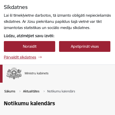
Pāriet uz lapas saturu
Sīkdatnes
Spied
lai meklētu
Enter
Lai šī tīmekļvietne darbotos, tā izmanto obligāti nepieciešamās
sīkdatnes. Ar Jūsu piekrišanu papildus šajā vietnē var tikt
izmantotas statistikas un sociālo mediju sīkdatnes.
Lūdzu, atzīmējiet savu izvēli:
Noraidīt
Apstiprināt visas
Pārvaldīt sīkdatnes
Sākums
Aktualitātes
Notikumu kalendārs
Notikumu kalendārs