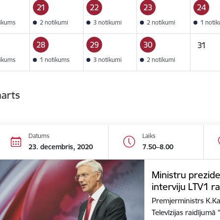
21
22
23
24
tikums
2 notikumi
3 notikumi
2 notikumi
1 noti
28
29
30
31
tikums
1 notikums
3 notikumi
2 notikumi
marts
Datums
Laiks
23. decembris, 2020
7.50–8.00
Ministru prezide
interviju LTV1 r
Premjerministrs K.Kar
Televīzijas raidījum