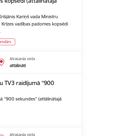
 kopsēdi (attālinātajā
rišjānis Kariņš vada Ministru
n Krīzes vadības padomes kopsēdi
…
lendārs
Atrašanās vieta
attālināti
iju TV3 raidījumā “900
umā “900 sekundes” (attālinātajā
Atrašanās vieta