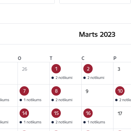
Marts 2023
O
T
C
P
1
2
26
3
2 notikumi
2 notikumi
7
8
10
9
tikums
1 notikums
2 notikumi
2 noti
14
15
16
17
tikumi
1 notikums
2 notikumi
1 notikums