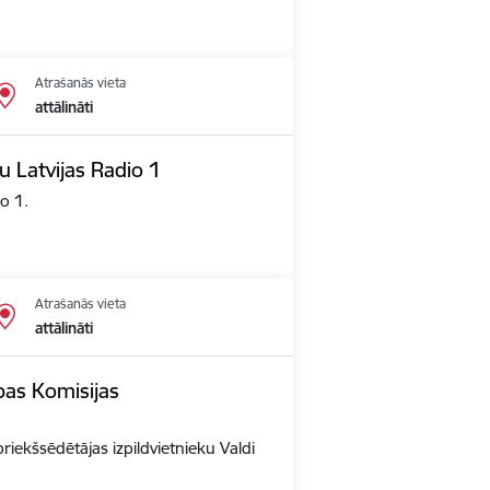
Atrašanās vieta
attālināti
u Latvijas Radio 1
io 1.
Atrašanās vieta
attālināti
opas Komisijas
priekšsēdētājas izpildvietnieku Valdi