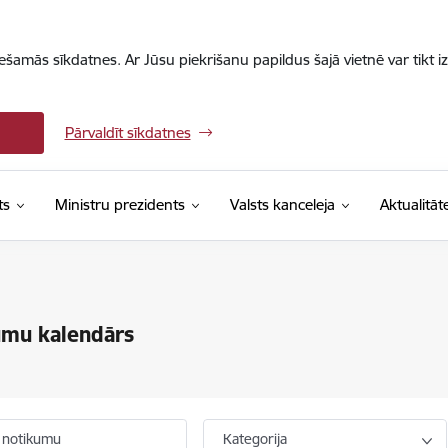
iešamās sīkdatnes. Ar Jūsu piekrišanu papildus šajā vietnē var tikt i
Pārvaldīt sīkdatnes
ts
Ministru prezidents
Valsts kanceleja
Aktualitāt
umu kalendārs
 notikumu
Kategorija