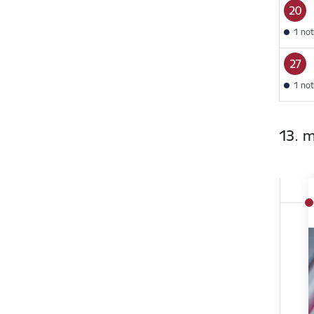
20
1 no
27
1 no
13. 