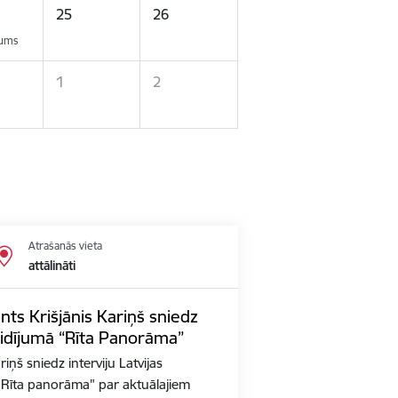
25
26
kums
1
2
Atrašanās vieta
attālināti
nts Krišjānis Kariņš sniedz
aidījumā “Rīta Panorāma”
iņš sniedz interviju Latvijas
ā "Rīta panorāma" par aktuālajiem