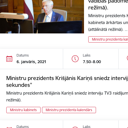
vadības padomes
režīmā).
Ministru prezidents K
kabineta ārkārtas u
(attālinātā režīmā). 
Ministru prezidenta ka
Datums
Laiks
6. janvāris, 2021
7.50–8.00
Ministru prezidents Krišjānis Kariņš sniedz interv
sekundes”
Ministru prezidents Krišjānis Kariņš sniedz interviju TV3 raidīj
režīmā).
Ministru kabinets
Ministru prezidenta kalendārs
Datums
Laiks