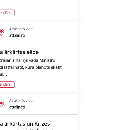
lendārs
Atrašanās vieta
attālināti
ta ārkārtas sēde
rišjānis Kariņš vada Ministru
 (attālināti), kurā plānots skatīt
pas…
lendārs
Atrašanās vieta
attālināti
a ārkārtas un Krīzes