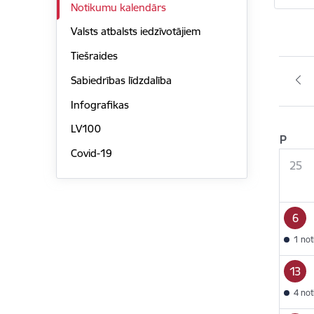
Notikumu kalendārs
Valsts atbalsts iedzīvotājiem
Tiešraides
Sabiedrības līdzdalība
Infografikas
LV100
P
Covid-19
25
6
1 no
13
4 no