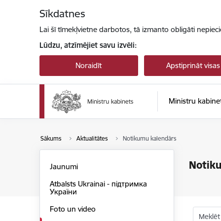
Pāriet uz lapas saturu
Sīkdatnes
Lai šī tīmekļvietne darbotos, tā izmanto obligāti nepiec
Lūdzu, atzīmējiet savu izvēli:
Noraidīt
Apstiprināt visas
Ministru kabine
Sākums
Aktualitātes
Notikumu kalendārs
Notik
Jaunumi
Atbalsts Ukrainai - підтримка
України
Foto un video
Meklēt