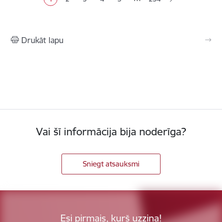
Pašreizējā lapa
Lapa
Lapa
Lapa
Lapa
Drukāt lapu
Vai šī informācija bija noderīga?
Sniegt atsauksmi
Esi pirmais, kurš uzzina!