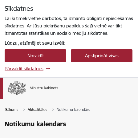
Pāriet uz lapas saturu
Sīkdatnes
Spied
lai meklētu
Enter
Lai šī tīmekļvietne darbotos, tā izmanto obligāti nepieciešamās
sīkdatnes. Ar Jūsu piekrišanu papildus šajā vietnē var tikt
izmantotas statistikas un sociālo mediju sīkdatnes.
Lūdzu, atzīmējiet savu izvēli:
Noraidīt
Apstiprināt visas
Pārvaldīt sīkdatnes
Sākums
Aktualitātes
Notikumu kalendārs
Notikumu kalendārs