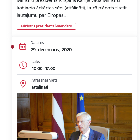
Ministru prezidents Krišjānis Kariņš vada Ministru
kabineta ārkārtas sēdi (attālināti), kurā plānots skatīt
jautājumu par Eiropas…
Ministru prezidenta kalendārs
Datums
29. decembris, 2020
Laiks
10.00–17.00
Atrašanās vieta
attālināti