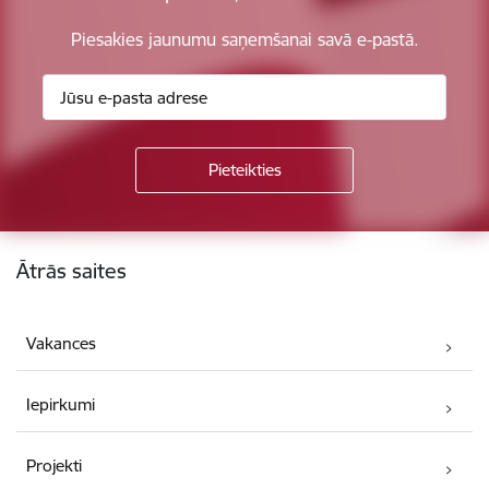
Piesakies jaunumu saņemšanai savā e-pastā.
Kājene
Ātrās saites
Vakances
Iepirkumi
Projekti