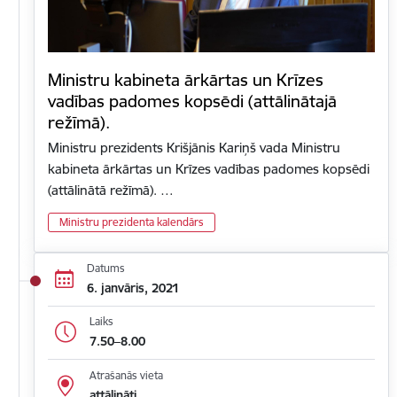
Ministru kabineta ārkārtas un Krīzes
vadības padomes kopsēdi (attālinātajā
režīmā).
Ministru prezidents Krišjānis Kariņš vada Ministru
kabineta ārkārtas un Krīzes vadības padomes kopsēdi
(attālinātā režīmā). …
Ministru prezidenta kalendārs
Datums
6. janvāris, 2021
Laiks
7.50–8.00
Atrašanās vieta
attālināti