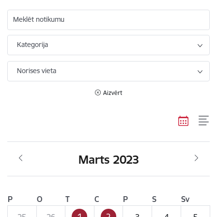
Meklēt notikumu
Kategorija
Norises vieta
Aizvērt
Marts 2023
P
O
T
C
P
S
Sv
1
2
25
26
3
4
5