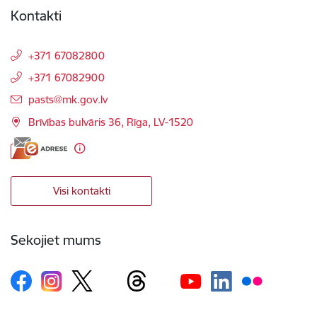
Kontakti
+371 67082800
+371 67082900
E-pasts:
pasts@mk.gov.lv
Brīvības bulvāris 36, Rīga, LV-1520
Visi kontakti
Sekojiet mums