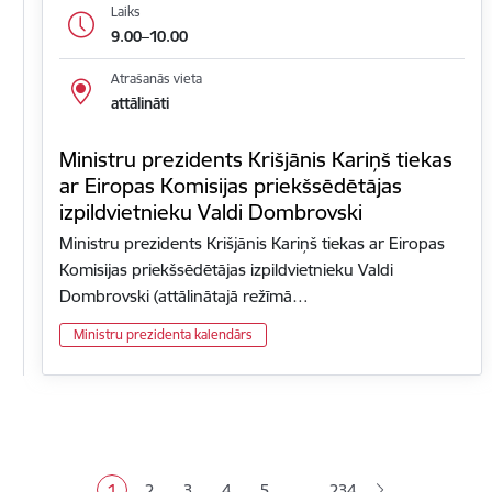
Laiks
9.00–10.00
Atrašanās vieta
attālināti
Ministru prezidents Krišjānis Kariņš tiekas
ar Eiropas Komisijas priekšsēdētājas
izpildvietnieku Valdi Dombrovski
Ministru prezidents Krišjānis Kariņš tiekas ar Eiropas
Komisijas priekšsēdētājas izpildvietnieku Valdi
Dombrovski (attālinātajā režīmā…
Ministru prezidenta kalendārs
Lapošana
…
1
2
3
4
5
234