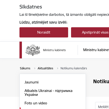
Pāriet uz lapas saturu
Sīkdatnes
Lai šī tīmekļvietne darbotos, tā izmanto obligāti nepiec
Lūdzu, atzīmējiet savu izvēli:
Noraidīt
Apstiprināt visas
Ministru kabine
Sākums
Aktualitātes
Notikumu kalendārs
Notik
Jaunumi
Atbalsts Ukrainai - підтримка
України
Foto un video
Meklēt