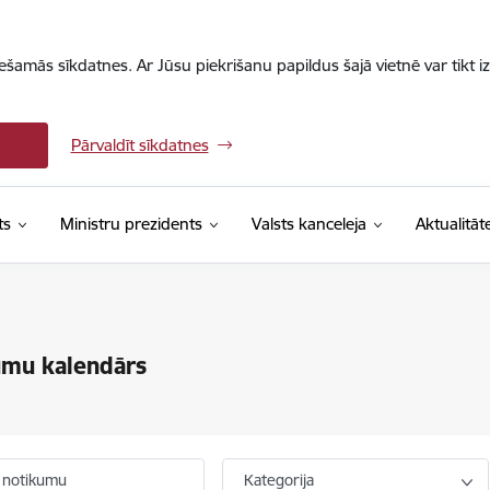
iešamās sīkdatnes. Ar Jūsu piekrišanu papildus šajā vietnē var tikt i
Pārvaldīt sīkdatnes
ts
Ministru prezidents
Valsts kanceleja
Aktualitāt
umu kalendārs
 notikumu
Kategorija