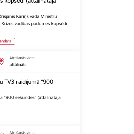
 kopsēdi (attālinātajā
rišjānis Kariņš vada Ministru
n Krīzes vadības padomes kopsēdi
…
lendārs
Atrašanās vieta
attālināti
iju TV3 raidījumā “900
umā “900 sekundes” (attālinātajā
Atrašanās vieta