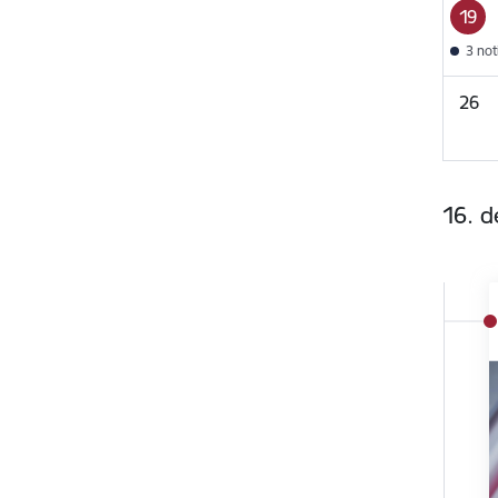
19
3 no
26
16. 