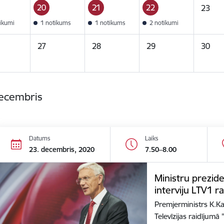
20
21
22
23
tikumi
1 notikums
1 notikums
2 notikumi
27
28
29
30
decembris
Datums
Laiks
23. decembris, 2020
7.50–8.00
Ministru prezide
interviju LTV1 r
Premjerministrs K.Kar
Televīzijas raidījum