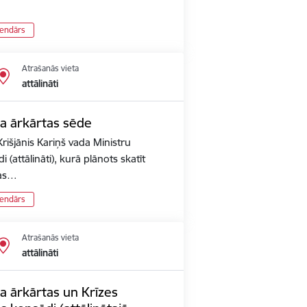
lendārs
Atrašanās vieta
attālināti
ta ārkārtas sēde
rišjānis Kariņš vada Ministru
 (attālināti), kurā plānots skatīt
pas…
lendārs
Atrašanās vieta
attālināti
a ārkārtas un Krīzes