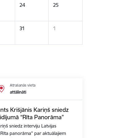
24
25
31
1
Atrašanās vieta
attālināti
nts Krišjānis Kariņš sniedz
aidījumā “Rīta Panorāma”
iņš sniedz interviju Latvijas
ā "Rīta panorāma" par aktuālajiem