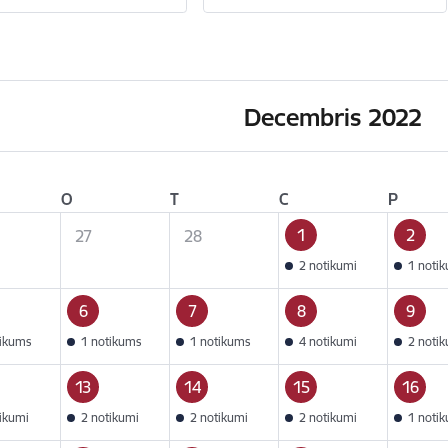
Decembris 2022
O
T
C
P
1
2
27
28
2 notikumi
1 noti
6
7
8
9
tikums
1 notikums
1 notikums
4 notikumi
2 noti
13
14
15
16
tikumi
2 notikumi
2 notikumi
2 notikumi
1 noti