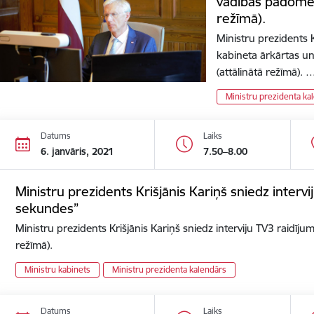
vadības padomes
režīmā).
Ministru prezidents K
kabineta ārkārtas u
(attālinātā režīmā). 
Ministru prezidenta ka
Datums
Laiks
6. janvāris, 2021
7.50–8.00
Ministru prezidents Krišjānis Kariņš sniedz interv
sekundes”
Ministru prezidents Krišjānis Kariņš sniedz interviju TV3 raidīj
režīmā).
Ministru kabinets
Ministru prezidenta kalendārs
Datums
Laiks