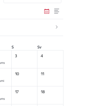
S
Sv
3
4
kums
10
11
kumi
17
18
kums