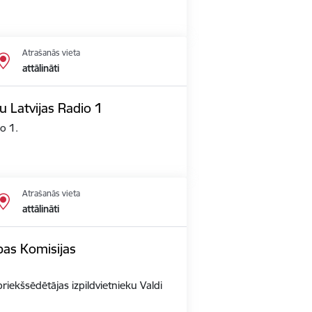
Atrašanās vieta
attālināti
u Latvijas Radio 1
io 1.
Atrašanās vieta
attālināti
opas Komisijas
priekšsēdētājas izpildvietnieku Valdi