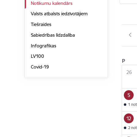
Notikumu kalendārs
Valsts atbalsts iedzīvotājiem
Tiešraides
Sabiedrības līdzdalība
Infografikas
LV100
P
Covid-19
26
5
1 no
12
2 no