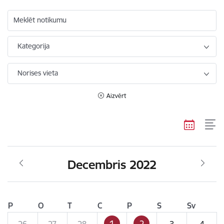
Meklēt notikumu
Kategorija
Norises vieta
Aizvērt
Decembris 2022
P
O
T
C
P
S
Sv
1
2
26
27
28
3
4