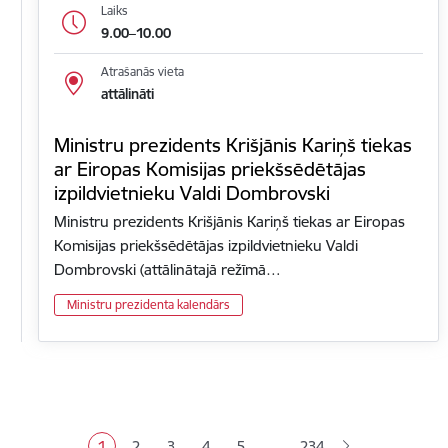
Laiks
9.00–10.00
Atrašanās vieta
attālināti
Ministru prezidents Krišjānis Kariņš tiekas
ar Eiropas Komisijas priekšsēdētājas
izpildvietnieku Valdi Dombrovski
Ministru prezidents Krišjānis Kariņš tiekas ar Eiropas
Komisijas priekšsēdētājas izpildvietnieku Valdi
Dombrovski (attālinātajā režīmā…
Ministru prezidenta kalendārs
Lapošana
…
1
2
3
4
5
234