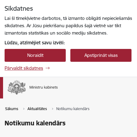
Pāriet uz lapas saturu
Sīkdatnes
Spied
lai meklētu
Enter
Lai šī tīmekļvietne darbotos, tā izmanto obligāti nepieciešamās
sīkdatnes. Ar Jūsu piekrišanu papildus šajā vietnē var tikt
izmantotas statistikas un sociālo mediju sīkdatnes.
Lūdzu, atzīmējiet savu izvēli:
Noraidīt
Apstiprināt visas
Pārvaldīt sīkdatnes
Sākums
Aktualitātes
Notikumu kalendārs
Notikumu kalendārs