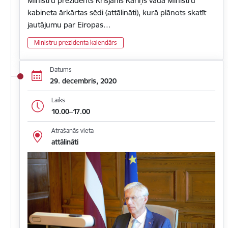
Ministru prezidents Krišjānis Kariņš vada Ministru
kabineta ārkārtas sēdi (attālināti), kurā plānots skatīt
jautājumu par Eiropas…
Ministru prezidenta kalendārs
Datums
29. decembris, 2020
Laiks
10.00–17.00
Atrašanās vieta
attālināti