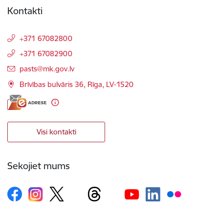
Kontakti
+371 67082800
+371 67082900
E-pasts:
pasts@mk.gov.lv
Brīvības bulvāris 36, Rīga, LV-1520
Visi kontakti
Sekojiet mums