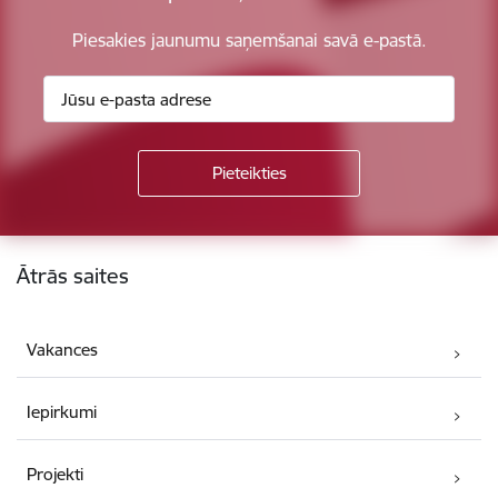
Piesakies jaunumu saņemšanai savā e-pastā.
Kājene
Ātrās saites
Vakances
Iepirkumi
Projekti