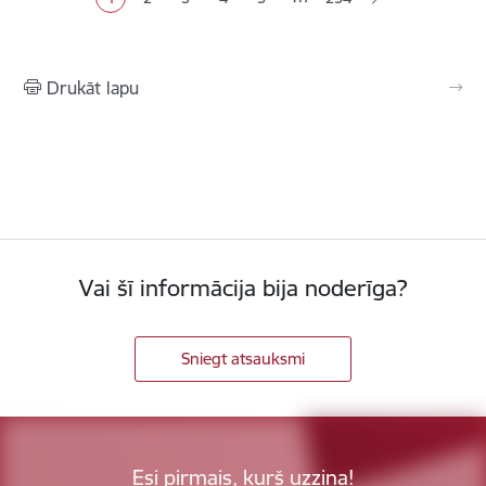
Pašreizējā lapa
Lapa
Lapa
Lapa
Lapa
Drukāt lapu
Vai šī informācija bija noderīga?
Sniegt atsauksmi
Esi pirmais, kurš uzzina!