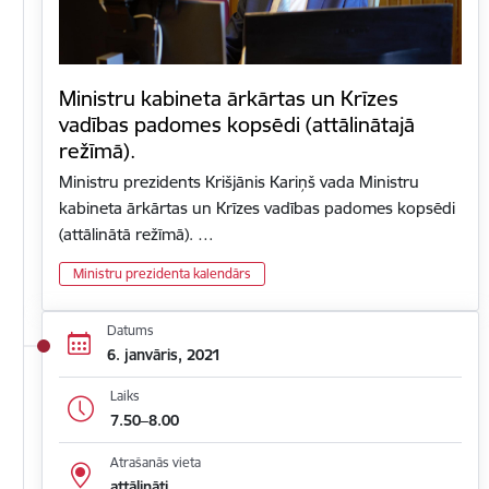
Ministru kabineta ārkārtas un Krīzes
vadības padomes kopsēdi (attālinātajā
režīmā).
Ministru prezidents Krišjānis Kariņš vada Ministru
kabineta ārkārtas un Krīzes vadības padomes kopsēdi
(attālinātā režīmā). …
Ministru prezidenta kalendārs
Datums
6. janvāris, 2021
Laiks
7.50–8.00
Atrašanās vieta
attālināti