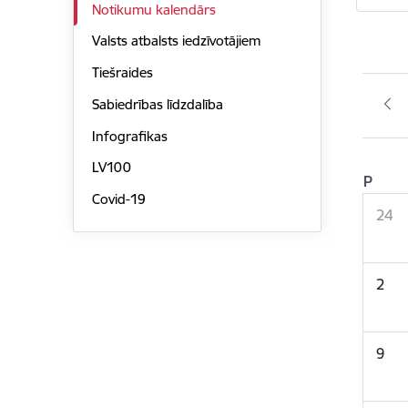
Notikumu kalendārs
Valsts atbalsts iedzīvotājiem
Tiešraides
Sabiedrības līdzdalība
Infografikas
LV100
P
Covid-19
24
2
9