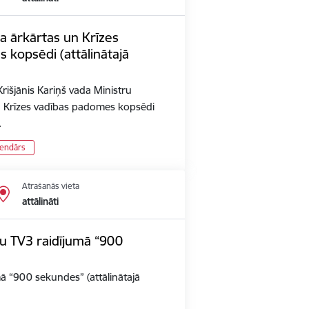
a ārkārtas un Krīzes
 kopsēdi (attālinātajā
rišjānis Kariņš vada Ministru
n Krīzes vadības padomes kopsēdi
…
lendārs
Atrašanās vieta
attālināti
iju TV3 raidījumā “900
umā “900 sekundes” (attālinātajā