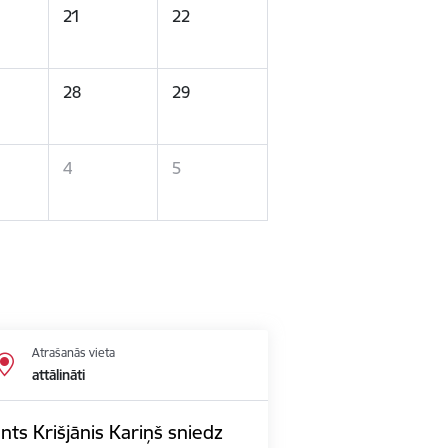
21
22
28
29
4
5
Atrašanās vieta
attālināti
nts Krišjānis Kariņš sniedz