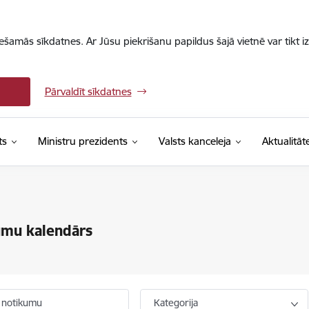
iešamās sīkdatnes. Ar Jūsu piekrišanu papildus šajā vietnē var tikt i
Pārvaldīt sīkdatnes
ts
Ministru prezidents
Valsts kanceleja
Aktualitāt
umu kalendārs
 notikumu
Kategorija