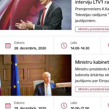
interviju LTV1 r
Premjerministrs K.Kar
Televīzijas raidījum
jautājumiem.
Ministru prezidenta ka
Datums
Laiks
28. decembris, 2020
14.00–14.30
Ministru kabine
Ministru prezidents K
kabineta ārkārtas sēdi
jautājumu par Eiro
Ministru prezidenta ka
Datums
Laiks
29. decembris, 2020
10.00–17.00