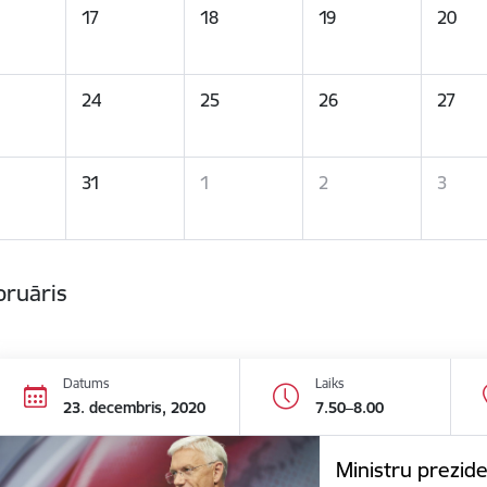
17
18
19
20
24
25
26
27
31
1
2
3
bruāris
Datums
Laiks
23. decembris, 2020
7.50–8.00
Ministru prezide