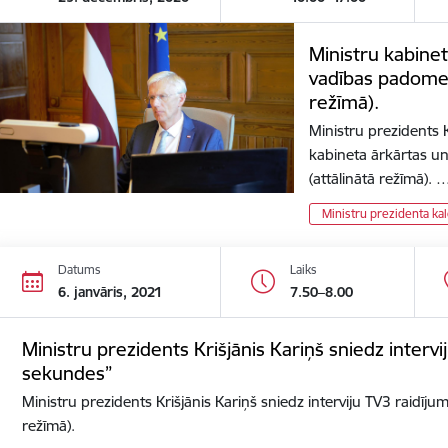
Ministru kabinet
vadības padomes
režīmā).
Ministru prezidents K
kabineta ārkārtas u
(attālinātā režīmā). 
Ministru prezidenta ka
Datums
Laiks
6. janvāris, 2021
7.50–8.00
Ministru prezidents Krišjānis Kariņš sniedz interv
sekundes”
Ministru prezidents Krišjānis Kariņš sniedz interviju TV3 raidīj
režīmā).