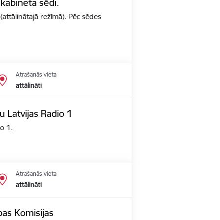
 kabineta sēdi.
(attālinātajā režīmā). Pēc sēdes
Atrašanās vieta
attālināti
u Latvijas Radio 1
io 1.
Atrašanās vieta
attālināti
opas Komisijas