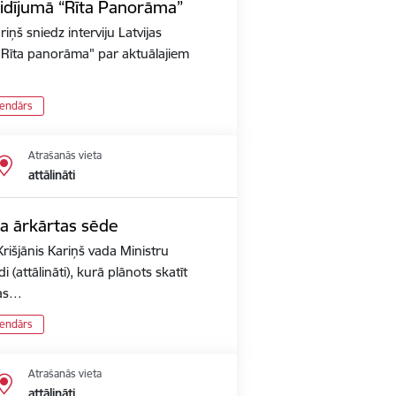
aidījumā “Rīta Panorāma”
iņš sniedz interviju Latvijas
ā "Rīta panorāma" par aktuālajiem
lendārs
Atrašanās vieta
attālināti
ta ārkārtas sēde
rišjānis Kariņš vada Ministru
 (attālināti), kurā plānots skatīt
pas…
lendārs
Atrašanās vieta
attālināti