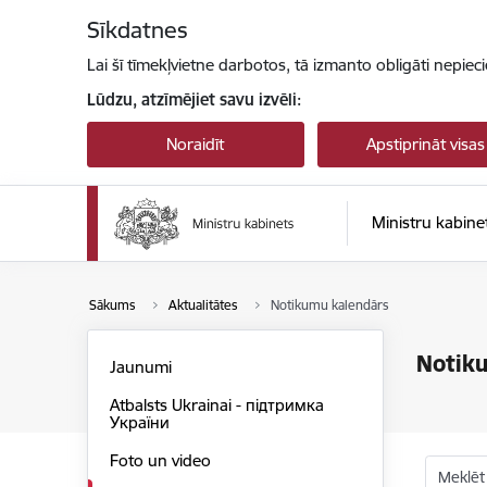
Pāriet uz lapas saturu
Sīkdatnes
Lai šī tīmekļvietne darbotos, tā izmanto obligāti nepiec
Lūdzu, atzīmējiet savu izvēli:
Noraidīt
Apstiprināt visas
Ministru kabine
Sākums
Aktualitātes
Notikumu kalendārs
Notik
Jaunumi
Atbalsts Ukrainai - підтримка
України
Foto un video
Meklēt