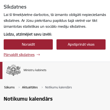
Pāriet uz lapas saturu
Sīkdatnes
Spied
lai meklētu
Enter
Lai šī tīmekļvietne darbotos, tā izmanto obligāti nepieciešamās
sīkdatnes. Ar Jūsu piekrišanu papildus šajā vietnē var tikt
izmantotas statistikas un sociālo mediju sīkdatnes.
Lūdzu, atzīmējiet savu izvēli:
Noraidīt
Apstiprināt visas
Pārvaldīt sīkdatnes
Sākums
Aktualitātes
Notikumu kalendārs
Notikumu kalendārs