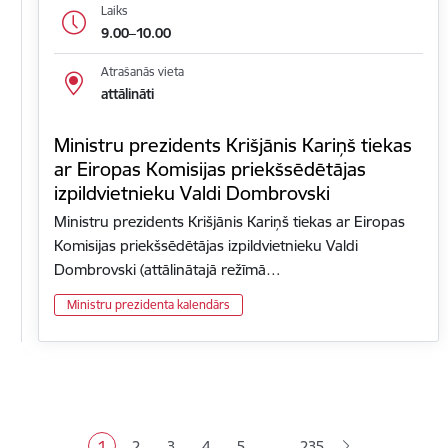
Laiks
9.00–10.00
Atrašanās vieta
attālināti
Ministru prezidents Krišjānis Kariņš tiekas
ar Eiropas Komisijas priekšsēdētājas
izpildvietnieku Valdi Dombrovski
Ministru prezidents Krišjānis Kariņš tiekas ar Eiropas
Komisijas priekšsēdētājas izpildvietnieku Valdi
Dombrovski (attālinātajā režīmā…
Ministru prezidenta kalendārs
Lapošana
…
1
2
3
4
5
235