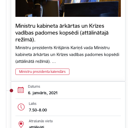
Ministru kabineta ārkārtas un Krīzes
vadības padomes kopsēdi (attālinātajā
režīmā).
Ministru prezidents Krišjānis Kariņš vada Ministru
kabineta ārkārtas un Krīzes vadības padomes kopsēdi
(attālinātā režīmā). …
Ministru prezidenta kalendārs
Datums
6. janvāris, 2021
Laiks
7.50–8.00
Atrašanās vieta
attālināti