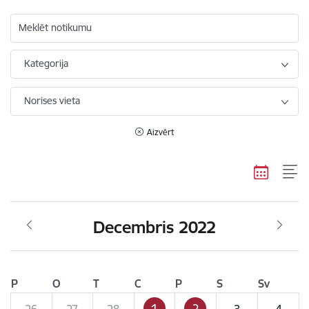
Meklēt notikumu
Kategorija
Norises vieta
Aizvērt
Decembris 2022
P
O
T
C
P
S
Sv
1
2
26
27
28
3
4