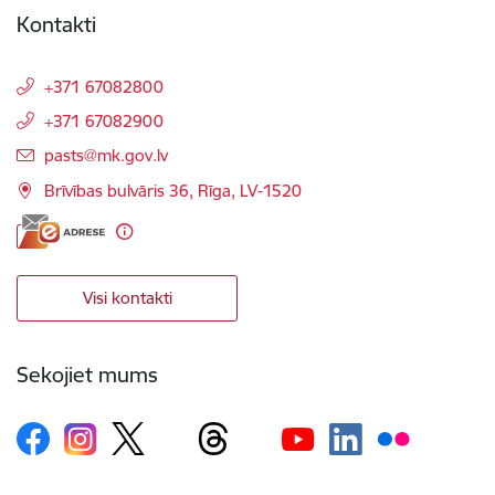
Kontakti
+371 67082800
+371 67082900
E-pasts:
pasts@mk.gov.lv
Brīvības bulvāris 36, Rīga, LV-1520
Visi kontakti
Sekojiet mums