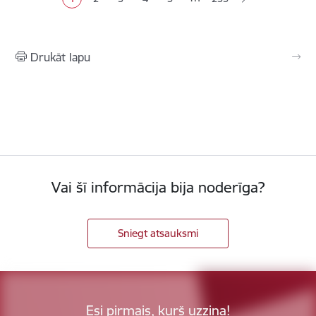
Pašreizējā lapa
Lapa
Lapa
Lapa
Lapa
Drukāt lapu
Vai šī informācija bija noderīga?
Sniegt atsauksmi
Esi pirmais, kurš uzzina!