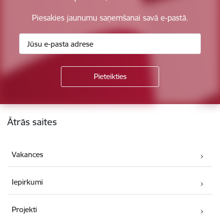
Piesakies jaunumu saņemšanai savā e-pastā.
Kājene
Ātrās saites
Vakances
Iepirkumi
Projekti