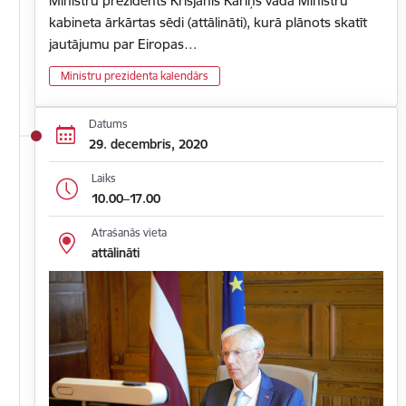
Ministru prezidents Krišjānis Kariņš vada Ministru
kabineta ārkārtas sēdi (attālināti), kurā plānots skatīt
jautājumu par Eiropas…
Ministru prezidenta kalendārs
Datums
29. decembris, 2020
Laiks
10.00–17.00
Atrašanās vieta
attālināti