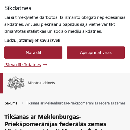
Pāriet uz lapas saturu
Sīkdatnes
Spied
lai meklētu
Enter
Lai šī tīmekļvietne darbotos, tā izmanto obligāti nepieciešamās
sīkdatnes. Ar Jūsu piekrišanu papildus šajā vietnē var tikt
izmantotas statistikas un sociālo mediju sīkdatnes.
Lūdzu, atzīmējiet savu izvēli:
Noraidīt
Apstiprināt visas
Pārvaldīt sīkdatnes
Sākums
Tikšanās ar Mēklenburgas-Priekšpomerānijas federālās zemes Mi
Tikšanās ar Mēklenburgas-
Priekšpomerānijas federālās zemes