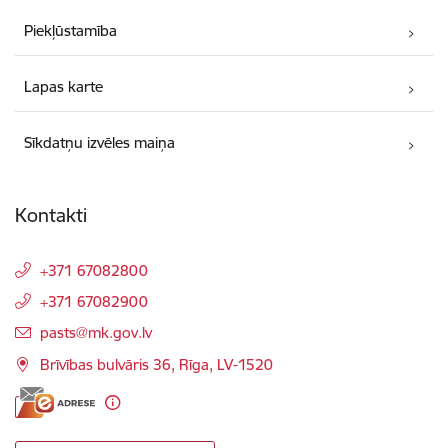
Piekļūstamība
Lapas karte
Sīkdatņu izvēles maiņa
Kontakti
+371 67082800
+371 67082900
E-pasts:
pasts@mk.gov.lv
Brīvības bulvāris 36, Rīga, LV-1520