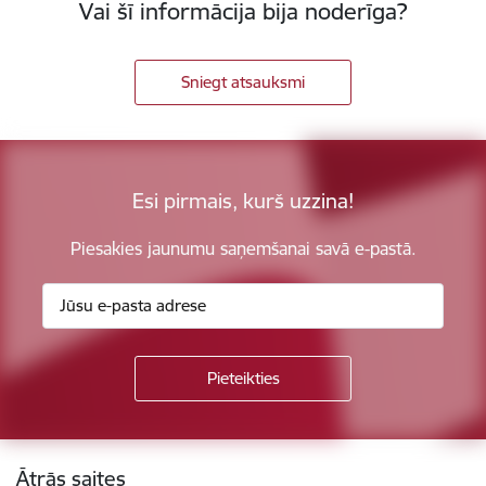
Vai šī informācija bija noderīga?
Sniegt atsauksmi
Esi pirmais, kurš uzzina!
Piesakies jaunumu saņemšanai savā e-pastā.
Kājene
Ātrās saites