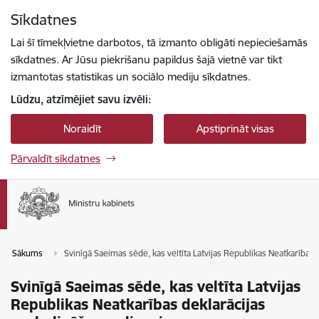
Pāriet uz lapas saturu
Sīkdatnes
Spied
lai meklētu
Enter
Lai šī tīmekļvietne darbotos, tā izmanto obligāti nepieciešamās
sīkdatnes. Ar Jūsu piekrišanu papildus šajā vietnē var tikt
izmantotas statistikas un sociālo mediju sīkdatnes.
Lūdzu, atzīmējiet savu izvēli:
Noraidīt
Apstiprināt visas
Pārvaldīt sīkdatnes
Sākums
Svinīgā Saeimas sēde, kas veltīta Latvijas Republikas Neatkarības 
Svinīgā Saeimas sēde, kas veltīta Latvijas
Republikas Neatkarības deklarācijas