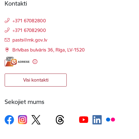
Kontakti
+371 67082800
+371 67082900
E-pasts:
pasts@mk.gov.lv
Brīvības bulvāris 36, Rīga, LV-1520
Visi kontakti
Sekojiet mums