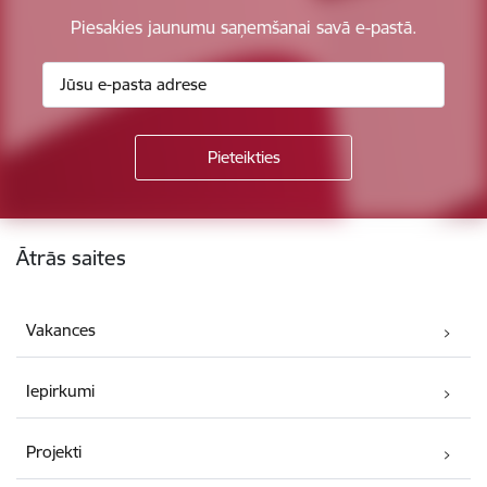
Piesakies jaunumu saņemšanai savā e-pastā.
Kājene
Ātrās saites
Vakances
Iepirkumi
Projekti