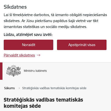
Pāriet uz lapas saturu
Sīkdatnes
Spied
lai meklētu
Enter
Lai šī tīmekļvietne darbotos, tā izmanto obligāti nepieciešamās
sīkdatnes. Ar Jūsu piekrišanu papildus šajā vietnē var tikt
izmantotas statistikas un sociālo mediju sīkdatnes.
Lūdzu, atzīmējiet savu izvēli:
Noraidīt
Apstiprināt visas
Pārvaldīt sīkdatnes
Sākums
Stratēģiskās vadības tematiskās komitejas sēde
Stratēģiskās vadības tematiskās
komitejas sēde