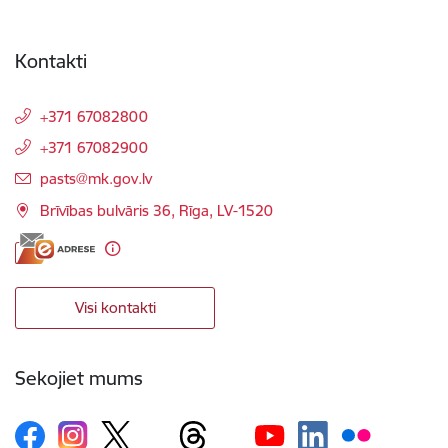
Kontakti
+371 67082800
+371 67082900
E-pasts:
pasts@mk.gov.lv
Brīvības bulvāris 36, Rīga, LV-1520
Visi kontakti
Sekojiet mums