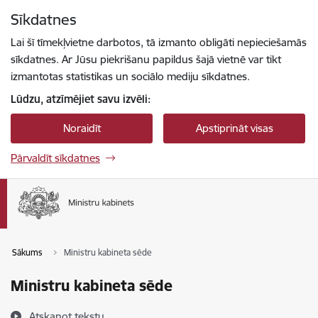
Pāriet uz lapas saturu
Sīkdatnes
Spied
lai meklētu
Enter
Lai šī tīmekļvietne darbotos, tā izmanto obligāti nepieciešamās
sīkdatnes. Ar Jūsu piekrišanu papildus šajā vietnē var tikt
izmantotas statistikas un sociālo mediju sīkdatnes.
Lūdzu, atzīmējiet savu izvēli:
Noraidīt
Apstiprināt visas
Pārvaldīt sīkdatnes
Sākums
Ministru kabineta sēde
Ministru kabineta sēde
Atskaņot tekstu