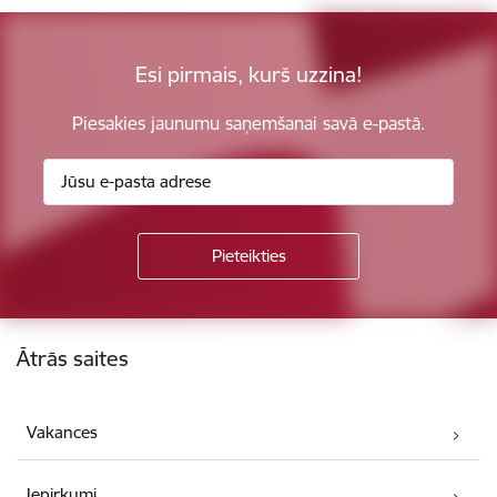
Esi pirmais, kurš uzzina!
Piesakies jaunumu saņemšanai savā e-pastā.
Kājene
Ātrās saites
Vakances
Iepirkumi