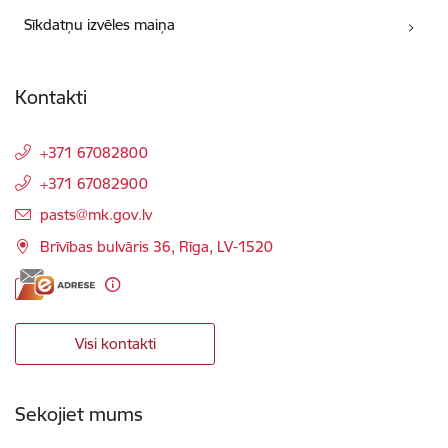
Sīkdatņu izvēles maiņa
Kontakti
+371 67082800
+371 67082900
E-pasts:
pasts@mk.gov.lv
Brīvības bulvāris 36, Rīga, LV-1520
Visi kontakti
Sekojiet mums