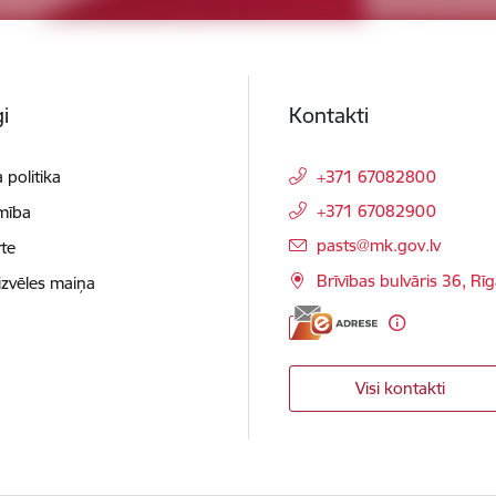
i
Kontakti
 politika
+371 67082800
+371 67082900
mība
E-pasts:
pasts@mk.gov.lv
te
Brīvības bulvāris 36, Rī
izvēles maiņa
Visi kontakti