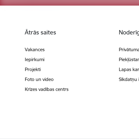
Kājene
Ātrās saites
Noderīg
Vakances
Privātuma
Iepirkumi
Piekļūsta
Projekti
Lapas kar
Foto un video
Sīkdatņu 
Krīzes vadības centrs