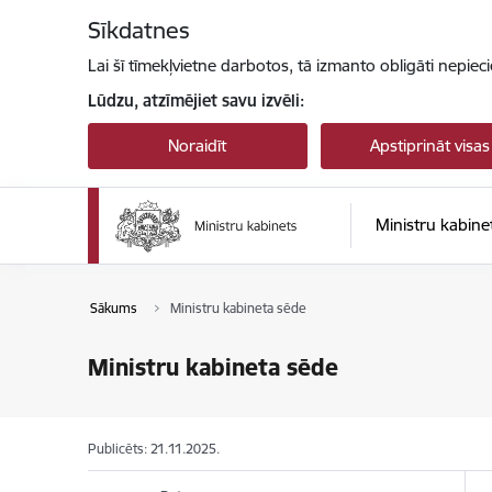
Pāriet uz lapas saturu
Sīkdatnes
Lai šī tīmekļvietne darbotos, tā izmanto obligāti nepiec
Lūdzu, atzīmējiet savu izvēli:
Noraidīt
Apstiprināt visas
Ministru kabine
Sākums
Ministru kabineta sēde
Ministru kabineta sēde
Publicēts: 21.11.2025.