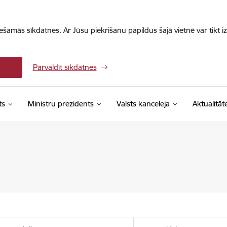
iešamās sīkdatnes. Ar Jūsu piekrišanu papildus šajā vietnē var tikt i
Pārvaldīt sīkdatnes
ts
Ministru prezidents
Valsts kanceleja
Aktualitāt