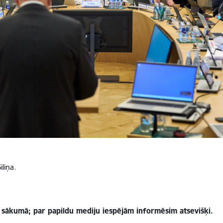
liņa.
s sākumā; par papildu mediju iespējām informēsim atsevišķi.