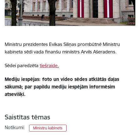
Ministru prezidentes Evikas Siliņas prombūtnē Ministru
kabineta sēdi vada finanšu miniistrs Arvils Ašeradens.
Sēdei paredzēta
tiešraide
.
Mediju iespējas: foto un video sēdes atklātās daļas
sākumā; par papildu mediju iespējām informēsim
atsevišķi.
Saistītas tēmas
Notikumi:
Ministru kabinets