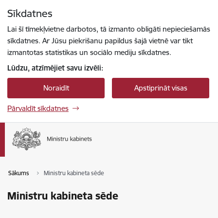
Pāriet uz lapas saturu
Sīkdatnes
Spied
lai meklētu
Enter
Lai šī tīmekļvietne darbotos, tā izmanto obligāti nepieciešamās
sīkdatnes. Ar Jūsu piekrišanu papildus šajā vietnē var tikt
izmantotas statistikas un sociālo mediju sīkdatnes.
Lūdzu, atzīmējiet savu izvēli:
Noraidīt
Apstiprināt visas
Pārvaldīt sīkdatnes
Sākums
Ministru kabineta sēde
Ministru kabineta sēde