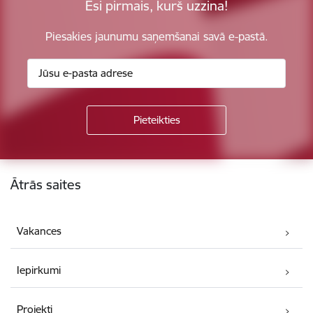
Esi pirmais, kurš uzzina!
Piesakies jaunumu saņemšanai savā e-pastā.
Kājene
Ātrās saites
Vakances
Iepirkumi
Projekti