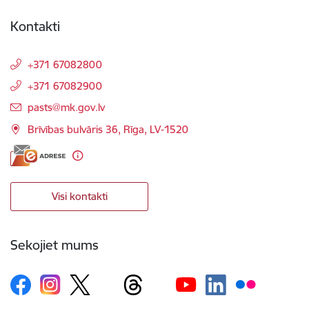
Kontakti
+371 67082800
+371 67082900
E-pasts:
pasts@mk.gov.lv
Brīvības bulvāris 36, Rīga, LV-1520
Visi kontakti
Sekojiet mums