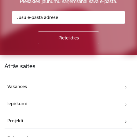
Piesakies jaunumu saņemšanai savā e-pastā.
Kājene
Ātrās saites
Vakances
Iepirkumi
Projekti