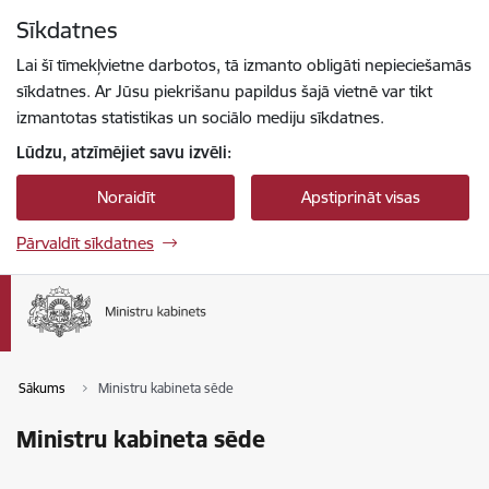
Pāriet uz lapas saturu
Sīkdatnes
Spied
lai meklētu
Enter
Lai šī tīmekļvietne darbotos, tā izmanto obligāti nepieciešamās
sīkdatnes. Ar Jūsu piekrišanu papildus šajā vietnē var tikt
izmantotas statistikas un sociālo mediju sīkdatnes.
Lūdzu, atzīmējiet savu izvēli:
Noraidīt
Apstiprināt visas
Pārvaldīt sīkdatnes
Sākums
Ministru kabineta sēde
Ministru kabineta sēde