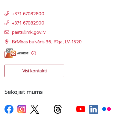
+371 67082800
+371 67082900
E-pasts:
pasts@mk.gov.lv
Brīvības bulvāris 36, Rīga, LV-1520
Visi kontakti
Sekojiet mums