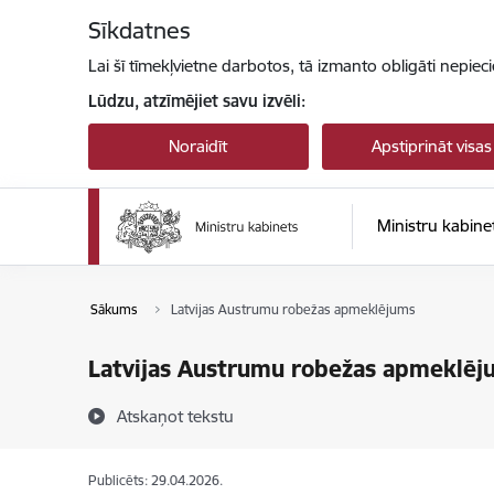
Pāriet uz lapas saturu
Sīkdatnes
Lai šī tīmekļvietne darbotos, tā izmanto obligāti nepiec
Lūdzu, atzīmējiet savu izvēli:
Noraidīt
Apstiprināt visas
Ministru kabine
Sākums
Latvijas Austrumu robežas apmeklējums
Latvijas Austrumu robežas apmeklēj
Atskaņot tekstu
Publicēts: 29.04.2026.