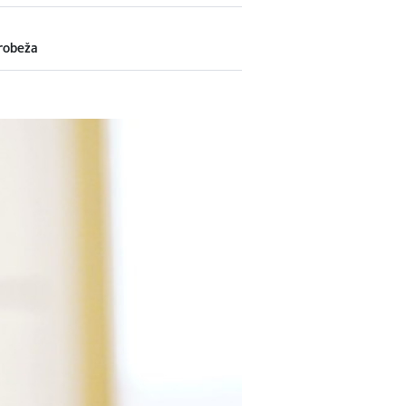
 robeža