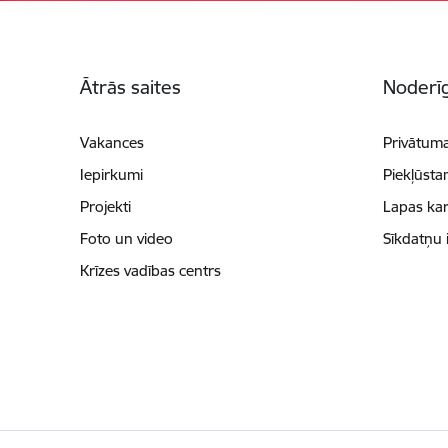
Kājene
Ātrās saites
Noderīg
Vakances
Privātuma
Iepirkumi
Piekļūsta
Projekti
Lapas kar
Foto un video
Sīkdatņu 
Krīzes vadības centrs