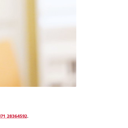
371 28364592
.