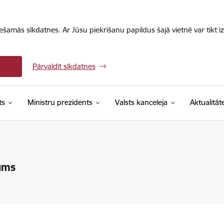
iešamās sīkdatnes. Ar Jūsu piekrišanu papildus šajā vietnē var tikt i
Pārvaldīt sīkdatnes
ts
Ministru prezidents
Valsts kanceleja
Aktualitāt
ums