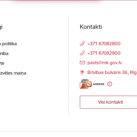
i
Kontakti
 politika
+371 67082800
+371 67082900
mība
E-pasts:
pasts@mk.gov.lv
te
Brīvības bulvāris 36, Rī
izvēles maiņa
Visi kontakti