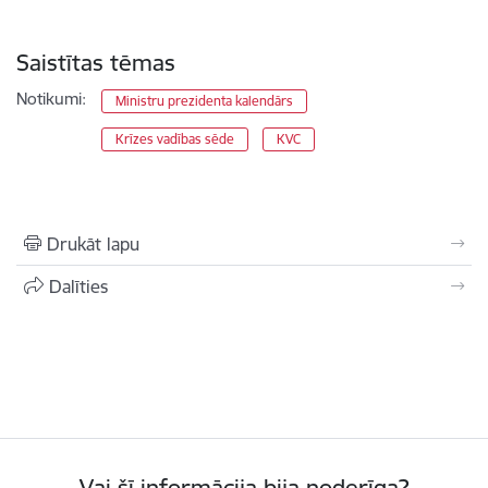
Saistītas tēmas
Notikumi:
Ministru prezidenta kalendārs
Krīzes vadības sēde
KVC
Drukāt lapu
Dalīties
Vai šī informācija bija noderīga?