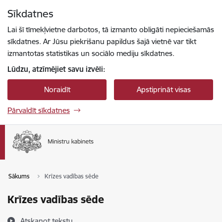
Pāriet uz lapas saturu
Sīkdatnes
Spied
lai meklētu
Enter
Lai šī tīmekļvietne darbotos, tā izmanto obligāti nepieciešamās
sīkdatnes. Ar Jūsu piekrišanu papildus šajā vietnē var tikt
izmantotas statistikas un sociālo mediju sīkdatnes.
Lūdzu, atzīmējiet savu izvēli:
Noraidīt
Apstiprināt visas
Pārvaldīt sīkdatnes
Sākums
Krīzes vadības sēde
Krīzes vadības sēde
Atskaņot tekstu