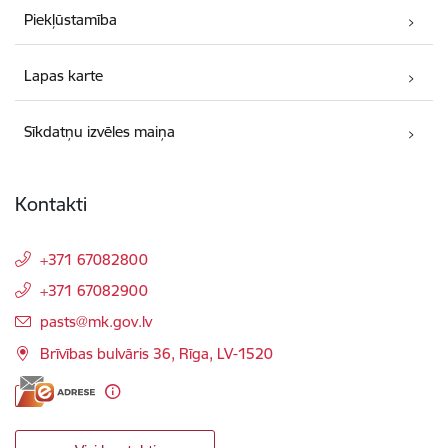
Piekļūstamība
Lapas karte
Sīkdatņu izvēles maiņa
Kontakti
+371 67082800
+371 67082900
E-pasts:
pasts@mk.gov.lv
Brīvības bulvāris 36, Rīga, LV-1520