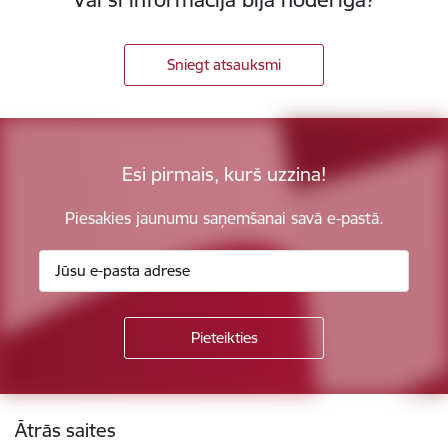
Sniegt atsauksmi
Esi pirmais, kurš uzzina!
Piesakies jaunumu saņemšanai savā e-pastā.
Kājene
Ātrās saites