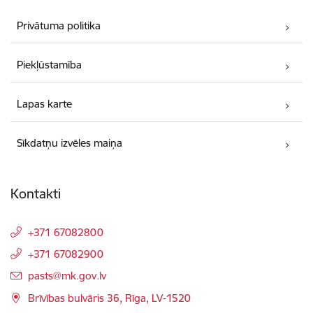
Privātuma politika
Piekļūstamība
Lapas karte
Sīkdatņu izvēles maiņa
Kontakti
+371 67082800
+371 67082900
E-pasts:
pasts@mk.gov.lv
Brīvības bulvāris 36, Rīga, LV-1520