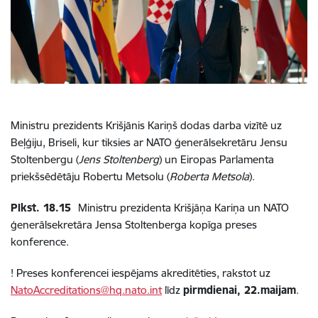
Ministru prezidents Krišjānis Kariņš dodas darba vizītē uz
Beļģiju, Briseli, kur tiksies ar NATO ģenerālsekretāru Jensu
Stoltenbergu (
Jens Stoltenberg
) un Eiropas Parlamenta
priekšsēdētāju Robertu Metsolu (
Roberta Metsola
).
Plkst. 18.15
Ministru prezidenta Krišjāņa Kariņa un NATO
ģenerālsekretāra Jensa Stoltenberga kopīga preses
konference.
! Preses konferencei iespējams akreditēties, rakstot uz
NatoAccreditations@hq.nato.int
līdz
pirmdienai, 22.maijam
.