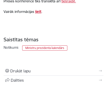
Preses konference tiks translēta arī
tiešraidē.
Vairāk informācijas
šeit
.
Saistītas tēmas
Notikumi:
Ministru prezidenta kalendārs
Drukāt lapu
Dalīties