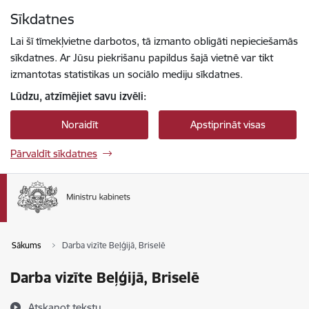
Pāriet uz lapas saturu
Sīkdatnes
Spied
lai meklētu
Enter
Lai šī tīmekļvietne darbotos, tā izmanto obligāti nepieciešamās
sīkdatnes. Ar Jūsu piekrišanu papildus šajā vietnē var tikt
izmantotas statistikas un sociālo mediju sīkdatnes.
Lūdzu, atzīmējiet savu izvēli:
Noraidīt
Apstiprināt visas
Pārvaldīt sīkdatnes
Sākums
Darba vizīte Beļģijā, Briselē
Darba vizīte Beļģijā, Briselē
Atskaņot tekstu