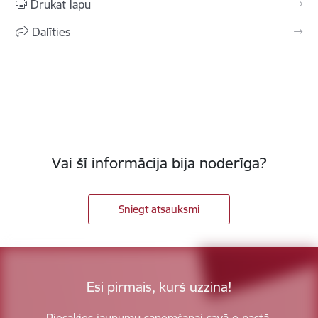
Drukāt lapu
Dalīties
Vai šī informācija bija noderīga?
Sniegt atsauksmi
Esi pirmais, kurš uzzina!
Piesakies jaunumu saņemšanai savā e-pastā.