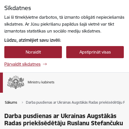
Pāriet uz lapas saturu
Sīkdatnes
Spied
lai meklētu
Enter
Lai šī tīmekļvietne darbotos, tā izmanto obligāti nepieciešamās
sīkdatnes. Ar Jūsu piekrišanu papildus šajā vietnē var tikt
izmantotas statistikas un sociālo mediju sīkdatnes.
Lūdzu, atzīmējiet savu izvēli:
Noraidīt
Apstiprināt visas
Pārvaldīt sīkdatnes
Sākums
Darba pusdienas ar Ukrainas Augstākās Radas priekšsēdētāju Ru
Darba pusdienas ar Ukrainas Augstākās
Radas priekšsēdētāju Ruslanu Stefančuku