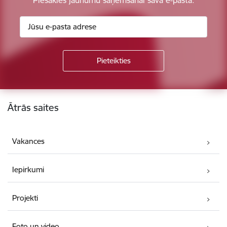
Kājene
Ātrās saites
Vakances
Iepirkumi
Projekti
Foto un video