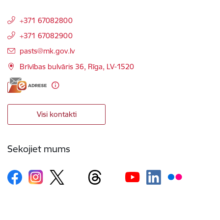
+371 67082800
+371 67082900
E-pasts:
pasts@mk.gov.lv
Brīvības bulvāris 36, Rīga, LV-1520
Visi kontakti
Sekojiet mums