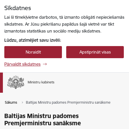
Pāriet uz lapas saturu
Sīkdatnes
Spied
lai meklētu
Enter
Lai šī tīmekļvietne darbotos, tā izmanto obligāti nepieciešamās
sīkdatnes. Ar Jūsu piekrišanu papildus šajā vietnē var tikt
izmantotas statistikas un sociālo mediju sīkdatnes.
Lūdzu, atzīmējiet savu izvēli:
Noraidīt
Apstiprināt visas
Pārvaldīt sīkdatnes
Sākums
Baltijas Ministru padomes Premjerministru sanāksme
Baltijas Ministru padomes
Premjerministru sanāksme