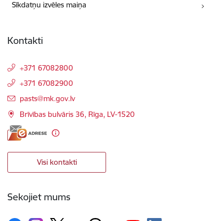
Sīkdatņu izvēles maiņa
Kontakti
+371 67082800
+371 67082900
E-pasts:
pasts@mk.gov.lv
Brīvības bulvāris 36, Rīga, LV-1520
Visi kontakti
Sekojiet mums