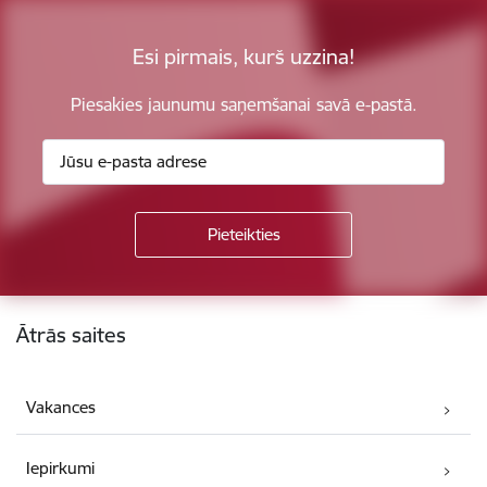
Esi pirmais, kurš uzzina!
Piesakies jaunumu saņemšanai savā e-pastā.
Kājene
Ātrās saites
Vakances
Iepirkumi