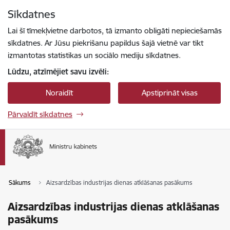
Pāriet uz lapas saturu
Sīkdatnes
Spied
lai meklētu
Enter
Lai šī tīmekļvietne darbotos, tā izmanto obligāti nepieciešamās
sīkdatnes. Ar Jūsu piekrišanu papildus šajā vietnē var tikt
izmantotas statistikas un sociālo mediju sīkdatnes.
Lūdzu, atzīmējiet savu izvēli:
Noraidīt
Apstiprināt visas
Pārvaldīt sīkdatnes
Sākums
Aizsardzības industrijas dienas atklāšanas pasākums
Aizsardzības industrijas dienas atklāšanas
pasākums