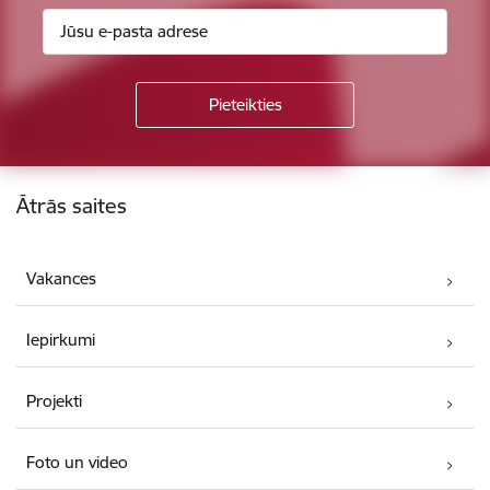
Kājene
Ātrās saites
Vakances
Iepirkumi
Projekti
Foto un video