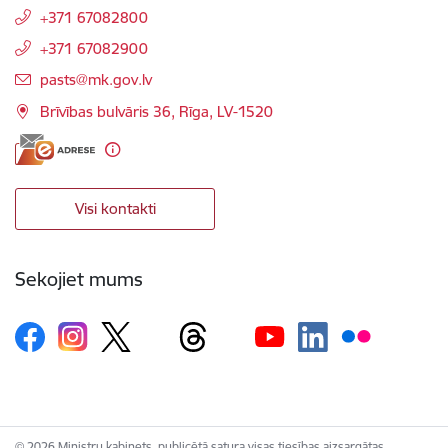
+371 67082800
+371 67082900
E-pasts:
pasts@mk.gov.lv
Brīvības bulvāris 36, Rīga, LV-1520
Visi kontakti
Sekojiet mums
© 2026 Ministru kabinets, publicētā satura visas tiesības aizsargātas.