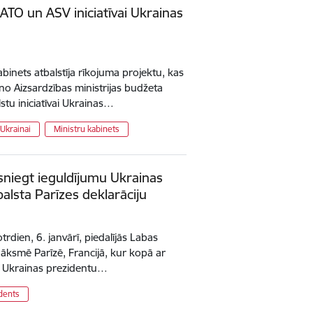
NATO un ASV iniciatīvai Ukrainas
abinets atbalstīja rīkojuma projektu, kas
 no Aizsardzības ministrijas budžeta
tu iniciatīvai Ukrainas…
 Ukrainai
Ministru kabinets
va sniegt ieguldījumu Ukrainas
balsta Parīzes deklarāciju
trdien, 6. janvārī, piedalījās Labas
anāksmē Parīzē, Francijā, kur kopā ar
n Ukrainas prezidentu…
dents