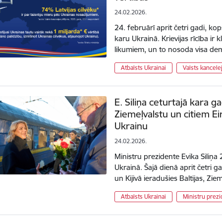
24.02.2026.
24. februārī aprit četri gadi, ko
karu Ukrainā. Krievijas rīcība ir 
likumiem, un to nosoda visa d
Atbalsts Ukrainai
Valsts kancele
E. Siliņa ceturtajā kara g
Ziemeļvalstu un citiem E
Ukrainu
24.02.2026.
Ministru prezidente Evika Siliņa 2
Ukrainā. Šajā dienā aprit četri g
un Kijivā ieradušies Baltijas, Zi
Atbalsts Ukrainai
Ministru prezi