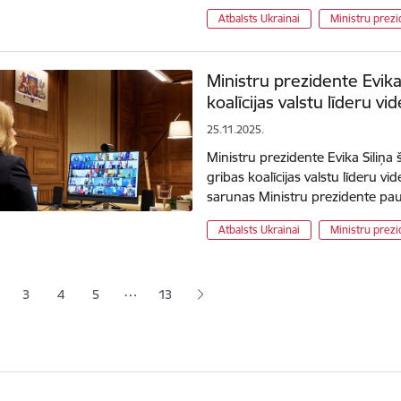
Atbalsts Ukrainai
Ministru prezi
Ministru prezidente Evika 
koalīcijas valstu līderu v
25.11.2025.
Ministru prezidente Evika Siliņa 
gribas koalīcijas valstu līderu v
sarunas Ministru prezidente p
Atbalsts Ukrainai
Ministru prezi
ana
…
3
4
5
13
jā lapa
pa
Lapa
Lapa
Lapa