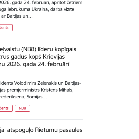
 2026. gada 24. februārī, apritot četriem
oga iebrukuma Ukrainā, darba vizītē
ā ar Baltijas un…
dents
eļvalstu (NB8) līderu kopīgais
trus gadus kopš Krievijas
nu 2026. gada 24. februārī
zidents Volodimirs Zelenskis un Baltijas-
ijas premjerministrs Kristens Mihals,
Frederiksena, Somijas…
dents
NB8
ijai atspoguļo Rietumu pasaules