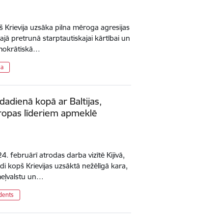
pš Krievija uzsāka pilna mēroga agresijas
klajā pretrunā starptautiskajai kārtībai un
emokrātiskā…
ja
adadienā kopā ar Baltijas,
iropas līderiem apmeklē
4. februārī atrodas darba vizītē Kijivā,
adi kopš Krievijas uzsāktā nežēlīgā kara,
emeļvalstu un…
dents