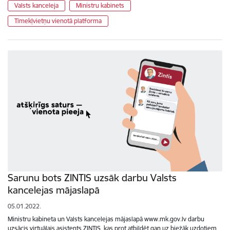
Valsts kanceleja
Ministru kabinets
Tīmekļvietņu vienotā platforma
Sarunu bots ZINTIS uzsāk darbu Valsts
kancelejas mājaslapā
05.01.2022.
Ministru kabineta un Valsts kancelejas mājaslapā www.mk.gov.lv darbu
uzsācis virtuālais asistents ZINTIS, kas prot atbildēt gan uz biežāk uzdotiem