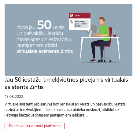
Jau 50 iestāžu tīmekļvietnēs pieejams virtuālais
asistents Zintis
15.08.2022.
Virtuālie asistenti jeb sarunu boti ienākuši arī valsts un pašvaldību iestāžu
saziņā ar iedzīvotājiem - tie samazina darbinieku noslodzi, atbildot uz
lietotāju biežāk uzdotajiem jautājumiem jebkurā…
Tīmekļvietņu vienotā platforma