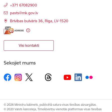
+371 67082900
E-pasts:
pasts@mk.gov.lv
Brīvības bulvāris 36, Rīga, LV-1520
Visi kontakti
Sekojiet mums
© 2026 Ministru kabinets, publicētā satura visas tiesības aizsargātas.
© 2020 Valsts kanceleja, Tīmekļvietņu vienotās platformas visas tiesības