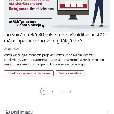
Jau vairāk nekā 80 valsts un pašvaldības iestāžu
mājaslapas ir vienotas digitālajā vidē
05.08.2021.
Valsts kancelejas īstenotais projekts “Valsts un pašvaldību iestāžu
tīmekļvietņu vienotā platforma” (turpmāk – Platforma) atzīts kā viens no
veiksmīgākajiem informācijas un komunikācijas tehnoloģiju…
Tīmekļvietņu vienotā platforma
Valsts kanceleja
Lapošana
1
2
3
Pašreizējā lapa
Lapa
Lapa
Drukāt lapu