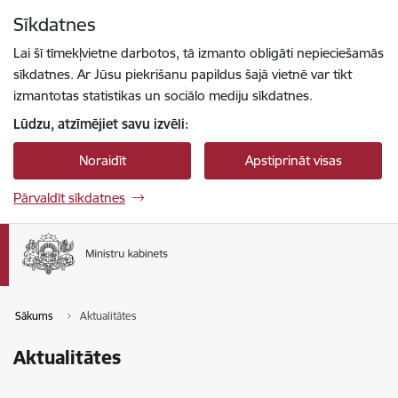
Pāriet uz lapas saturu
Sīkdatnes
Spied
lai meklētu
Enter
Lai šī tīmekļvietne darbotos, tā izmanto obligāti nepieciešamās
sīkdatnes. Ar Jūsu piekrišanu papildus šajā vietnē var tikt
izmantotas statistikas un sociālo mediju sīkdatnes.
Lūdzu, atzīmējiet savu izvēli:
Noraidīt
Apstiprināt visas
Pārvaldīt sīkdatnes
Sākums
Aktualitātes
Aktualitātes