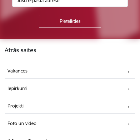
Kājene
Ātrās saites
Vakances
Iepirkumi
Projekti
Foto un video