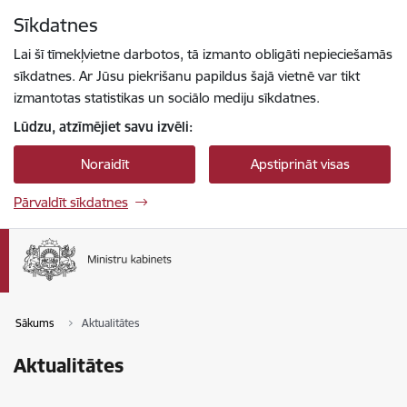
Pāriet uz lapas saturu
Sīkdatnes
Spied
lai meklētu
Enter
Lai šī tīmekļvietne darbotos, tā izmanto obligāti nepieciešamās
sīkdatnes. Ar Jūsu piekrišanu papildus šajā vietnē var tikt
izmantotas statistikas un sociālo mediju sīkdatnes.
Lūdzu, atzīmējiet savu izvēli:
Noraidīt
Apstiprināt visas
Pārvaldīt sīkdatnes
Sākums
Aktualitātes
Aktualitātes