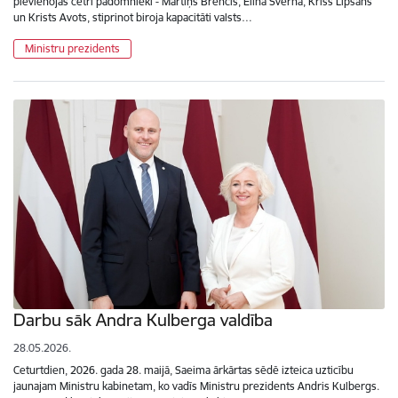
pievienojas četri padomnieki - Mārtiņš Brencis, Elīna Šverna, Krišs Lipšāns
un Krists Avots, stiprinot biroja kapacitāti valsts…
Ministru prezidents
Darbu sāk Andra Kulberga valdība
28.05.2026.
Ceturtdien, 2026. gada 28. maijā, Saeima ārkārtas sēdē izteica uzticību
jaunajam Ministru kabinetam, ko vadīs Ministru prezidents Andris Kulbergs.