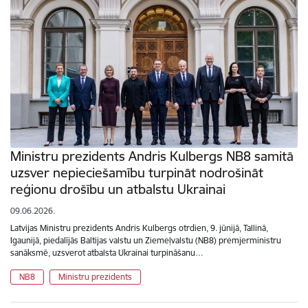
Ministru prezidents Andris Kulbergs NB8 samitā
uzsver nepieciešamību turpināt nodrošināt
reģionu drošību un atbalstu Ukrainai
09.06.2026.
Latvijas Ministru prezidents Andris Kulbergs otrdien, 9. jūnijā, Tallinā,
Igaunijā, piedalījās Baltijas valstu un Ziemeļvalstu (NB8) premjerministru
sanāksmē, uzsverot atbalsta Ukrainai turpināšanu…
NB8
Ministru prezidents