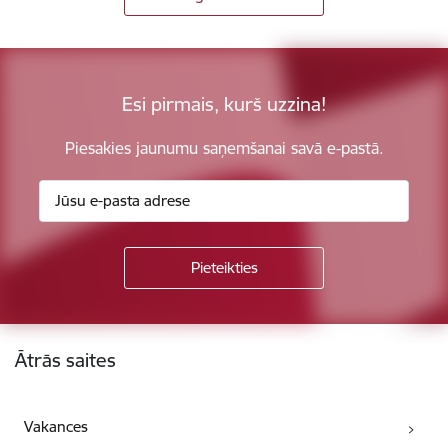
Esi pirmais, kurš uzzina!
Piesakies jaunumu saņemšanai savā e-pastā.
Kājene
Ātrās saites
Vakances