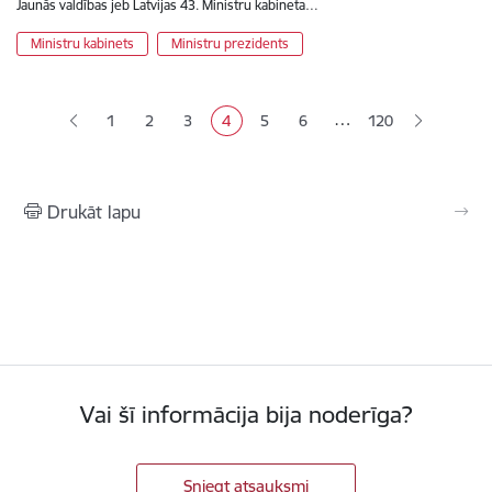
Jaunās valdības jeb Latvijas 43. Ministru kabineta…
Ministru kabinets
Ministru prezidents
Lapošana
…
1
2
3
4
5
6
120
Lapa
Lapa
Lapa
Pašreizējā lapa
Lapa
Lapa
Drukāt lapu
Vai šī informācija bija noderīga?
Sniegt atsauksmi