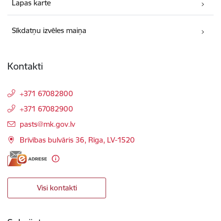
Lapas karte
Sīkdatņu izvēles maiņa
Kontakti
+371 67082800
+371 67082900
E-pasts:
pasts@mk.gov.lv
Brīvības bulvāris 36, Rīga, LV-1520
Visi kontakti