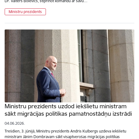
Dr. Valters Bolevics, stiprinot komandu ar savu…
Ministru prezidents
Ministru prezidents uzdod iekšlietu ministram
sākt migrācijas politikas pamatnostādņu izstrādi
04.06.2026.
Trešdien, 3. jūnijā, Ministru prezidents Andris Kulbergs uzdeva iekšlietu
ministram Jānim Dombravam sākt visaptverošas migrācijas politikas