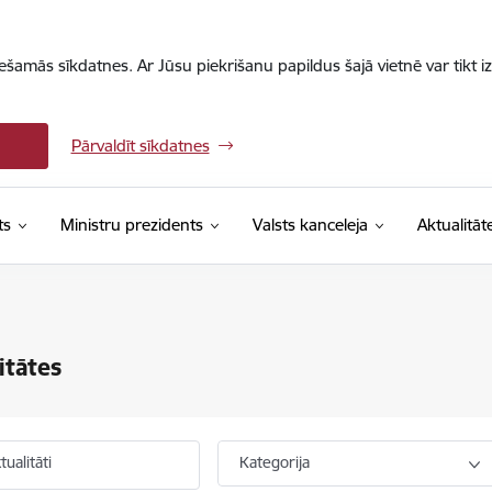
iešamās sīkdatnes. Ar Jūsu piekrišanu papildus šajā vietnē var tikt i
Pārvaldīt sīkdatnes
ts
Ministru prezidents
Valsts kanceleja
Aktualitāt
itātes
ualitāti
Kategorija