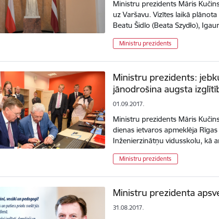
Ministru prezidents Māris Kučinsk
uz Varšavu. Vizītes laikā plānota 
Beatu Šidlo (Beata Szydło), Iga
Ministru prezidents
Ministru prezidents: jeb
jānodrošina augsta izglītī
01.09.2017.
Ministru prezidents Māris Kučins
dienas ietvaros apmeklēja Rīgas 
Inženierzinātņu vidusskolu, kā 
Ministru prezidents
Ministru prezidenta aps
31.08.2017.