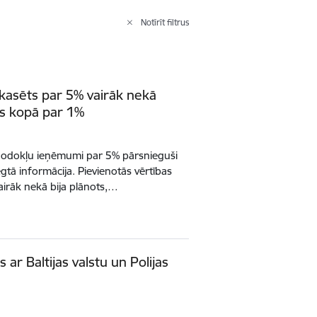
Notīrīt filtrus
kasēts par 5% vairāk nekā
s kopā par 1%
 nodokļu ieņēmumi par 5% pārsnieguši
egtā informācija. Pievienotās vērtības
airāk nekā bija plānots,…
 ar Baltijas valstu un Polijas