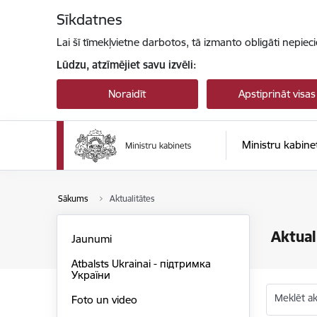
Pāriet uz lapas saturu
Sīkdatnes
Lai šī tīmekļvietne darbotos, tā izmanto obligāti nepiec
Lūdzu, atzīmējiet savu izvēli:
Noraidīt
Apstiprināt visas
Ministru kabine
Sākums
Aktualitātes
Aktual
Jaunumi
Atbalsts Ukrainai - підтримка
України
Meklēt akt
Foto un video