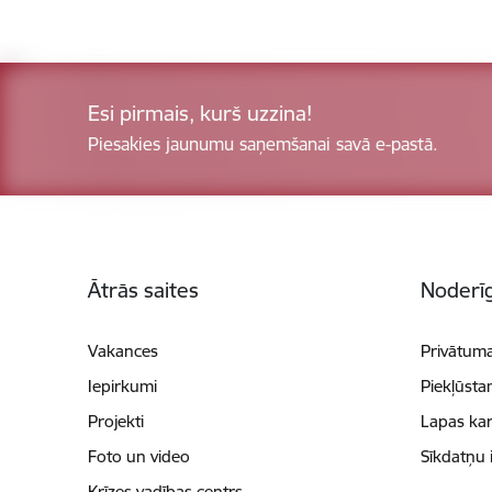
Esi pirmais, kurš uzzina!
Piesakies jaunumu saņemšanai savā e-pastā.
Kājene
Ātrās saites
Noderīg
Vakances
Privātuma
Iepirkumi
Piekļūsta
Projekti
Lapas kar
Foto un video
Sīkdatņu 
Krīzes vadības centrs