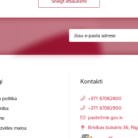
Sniegt atsauksmi
i
Kontakti
 politika
+371 67082800
+371 67082900
mība
E-pasts:
pasts@mk.gov.lv
te
Brīvības bulvāris 36, Rī
izvēles maiņa