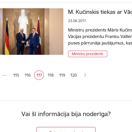
M. Kučinskis tiekas ar Vā
23.08.2017.
Ministru prezidents Māris Kučins
Vācijas prezidentu Franku Valter
puses pārrunāja jautājumus, kas 
Ministru prezidents
ana
…
115
116
117
118
119
120
Lapa
Lapa
Pašreizējā lapa
Lapa
Lapa
Vai šī informācija bija noderīga?