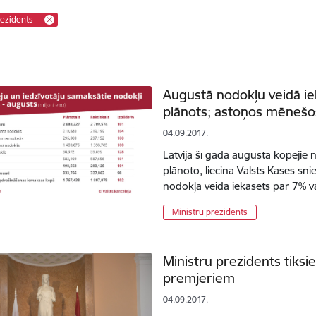
rezidents
Augustā nodokļu veidā ie
plānots; astoņos mēnešo
04.09.2017.
Latvijā šī gada augustā kopējie
plānoto, liecina Valsts Kases sni
nodokļa veidā iekasēts par 7% v
Ministru prezidents
Ministru prezidents tiksies
premjeriem
04.09.2017.