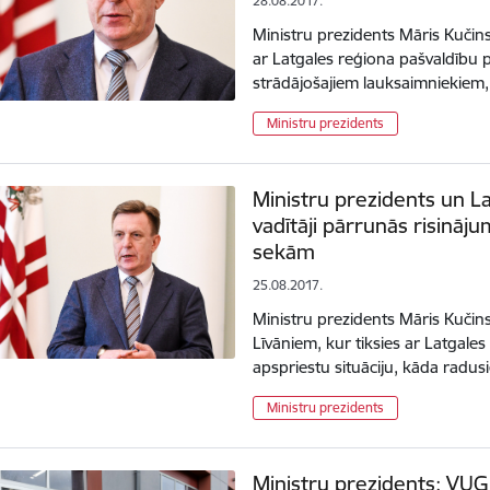
28.08.2017.
Ministru prezidents Māris Kučins
ar Latgales reģiona pašvaldību p
strādājošajiem lauksaimniekiem, 
Ministru prezidents
Ministru prezidents un L
vadītāji pārrunās risināju
sekām
25.08.2017.
Ministru prezidents Māris Kučin
Līvāniem, kur tiksies ar Latgales
apspriestu situāciju, kāda radu
Ministru prezidents
Ministru prezidents: VU