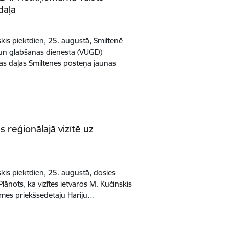
daļa
kis piektdien, 25. augustā, Smiltenē
 un glābšanas dienesta (VUGD)
as daļas Smiltenes posteņa jaunās
 reģionālajā vizītē uz
kis piektdien, 25. augustā, dosies
Plānots, ka vizītes ietvaros M. Kučinskis
omes priekšsēdētāju Hariju…