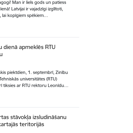
gogi! Man ir liels gods un patiess
nā! Latvijai ir vajadzīgi izglītoti,
i, lai kopīgiem spēkiem…
bu dienā apmeklēs RTU
lu
kis piektdien, 1. septembrī, Zinību
Tehniskās universitātes (RTU)
arī tiksies ar RTU rektoru Leonīdu…
rtas stāvokļa izsludināšanu
rtajās teritorijās