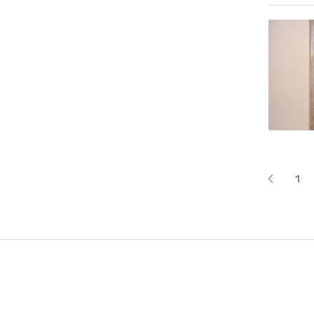
Lapoš
1