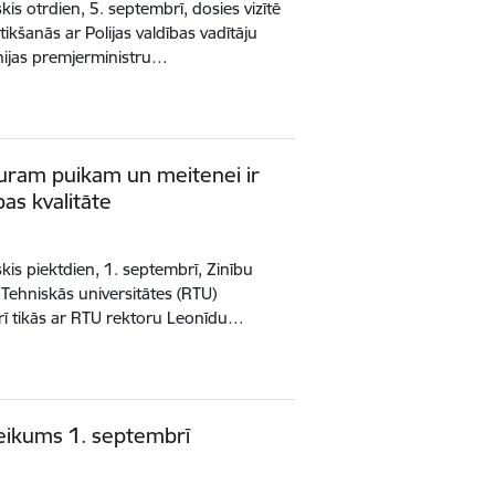
is otrdien, 5. septembrī, dosies vizītē
tikšanās ar Polijas valdības vadītāju
unijas premjerministru…
kuram puikam un meitenei ir
bas kvalitāte
kis piektdien, 1. septembrī, Zinību
Tehniskās universitātes (RTU)
arī tikās ar RTU rektoru Leonīdu…
veikums 1. septembrī