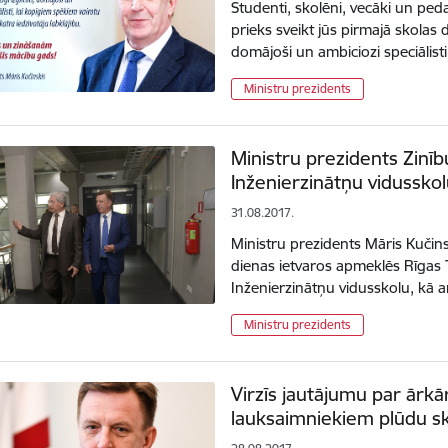
Studenti, skolēni, vecāki un peda
prieks sveikt jūs pirmajā skolas die
domājoši un ambiciozi speciālist
Ministru prezidents
Ministru prezidents Zinī
Inženierzinātņu vidussko
31.08.2017.
Ministru prezidents Māris Kučins
dienas ietvaros apmeklēs Rīgas 
Inženierzinātņu vidusskolu, kā 
Ministru prezidents
Virzīs jautājumu par ārkā
lauksaimniekiem plūdu ska