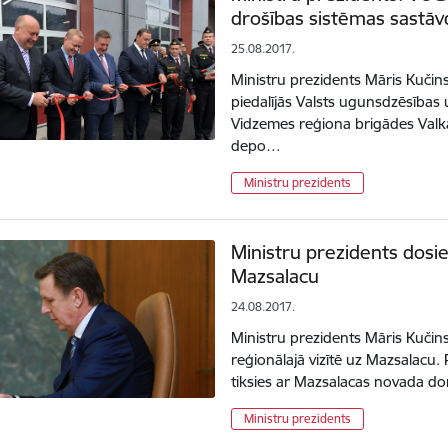
drošības sistēmas sastāv
25.08.2017.
Ministru prezidents Māris Kučins
piedalījās Valsts ugunsdzēsības
Vidzemes reģiona brigādes Valk
depo…
Ministru prezidents
Ministru prezidents dosies
Mazsalacu
24.08.2017.
Ministru prezidents Māris Kučins
reģionālajā vizītē uz Mazsalacu. 
tiksies ar Mazsalacas novada d
Ministru prezidents