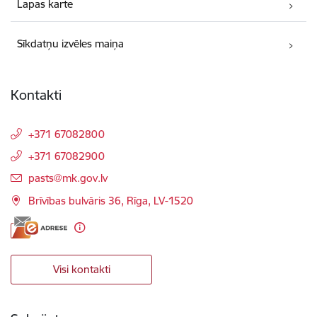
Lapas karte
Sīkdatņu izvēles maiņa
Kontakti
+371 67082800
+371 67082900
E-pasts:
pasts@mk.gov.lv
Brīvības bulvāris 36, Rīga, LV-1520
Visi kontakti