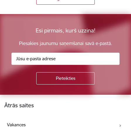
Esi pirmais, kurš uzzina!
Piesakies jaunumu saņemšanai savā e-pastā.
Kājene
Ātrās saites
Vakances