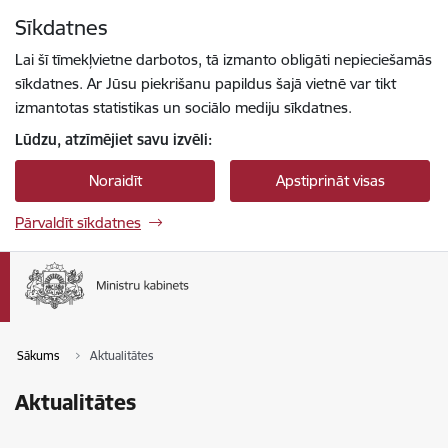
Pāriet uz lapas saturu
Sīkdatnes
Spied
lai meklētu
Enter
Lai šī tīmekļvietne darbotos, tā izmanto obligāti nepieciešamās
sīkdatnes. Ar Jūsu piekrišanu papildus šajā vietnē var tikt
izmantotas statistikas un sociālo mediju sīkdatnes.
Lūdzu, atzīmējiet savu izvēli:
Noraidīt
Apstiprināt visas
Pārvaldīt sīkdatnes
Sākums
Aktualitātes
Aktualitātes