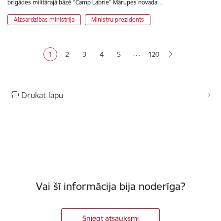
brigādes militārajā bāzē “Camp Labrie” Mārupes novada…
Aizsardzības ministrija
Ministru prezidents
Lapošana
…
1
2
3
4
5
120
Pašreizējā lapa
Lapa
Lapa
Lapa
Lapa
Drukāt lapu
Vai šī informācija bija noderīga?
Sniegt atsauksmi