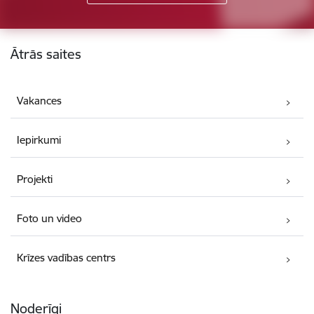
Kājene
Ātrās saites
Vakances
Iepirkumi
Projekti
Foto un video
Krīzes vadības centrs
Noderīgi