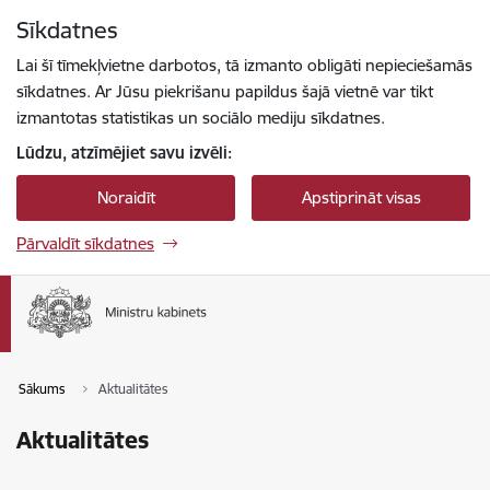
Pāriet uz lapas saturu
Sīkdatnes
Spied
lai meklētu
Enter
Lai šī tīmekļvietne darbotos, tā izmanto obligāti nepieciešamās
sīkdatnes. Ar Jūsu piekrišanu papildus šajā vietnē var tikt
izmantotas statistikas un sociālo mediju sīkdatnes.
Lūdzu, atzīmējiet savu izvēli:
Noraidīt
Apstiprināt visas
Pārvaldīt sīkdatnes
Sākums
Aktualitātes
Aktualitātes