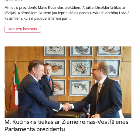
Ministru prezidents Māris Kučinskis piektdien, 7. jūlijā, Diseldorfā tikās ar
Vācijas uzņēmējiem, kuriem jau iepriekšējos gados uzsākuši darbību Latvijā,
kā arī tiem, kuri ir pauduši interesi par…
Ministru kabinets
M. Kučinskis tiekas ar Ziemeļreinas-Vestfālenes
Parlamenta prezidentu