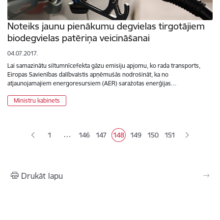
Noteiks jaunu pienākumu degvielas tirgotājiem
biodegvielas patēriņa veicināšanai
04.07.2017.
Lai samazinātu siltumnīcefekta gāzu emisiju apjomu, ko rada transports,
Eiropas Savienības dalībvalstis apņēmušās nodrošināt, ka no
atjaunojamajiem energoresursiem (AER) saražotas enerģijas…
Ministru kabinets
Lapošana
…
1
146
147
148
149
150
151
Lapa
Lapa
Pašreizējā lapa
Lapa
Lapa
Drukāt lapu