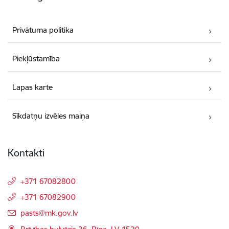
Privātuma politika
Piekļūstamība
Lapas karte
Sīkdatņu izvēles maiņa
Kontakti
+371 67082800
+371 67082900
E-pasts:
pasts@mk.gov.lv