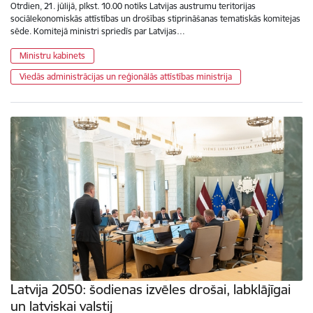
Otrdien, 21. jūlijā, plkst. 10.00 notiks Latvijas austrumu teritorijas
sociālekonomiskās attīstības un drošības stiprināšanas tematiskās komitejas
sēde. Komitejā ministri spriedīs par Latvijas…
Ministru kabinets
Viedās administrācijas un reģionālās attīstības ministrija
Latvija 2050: šodienas izvēles drošai, labklājīgai
un latviskai valstij