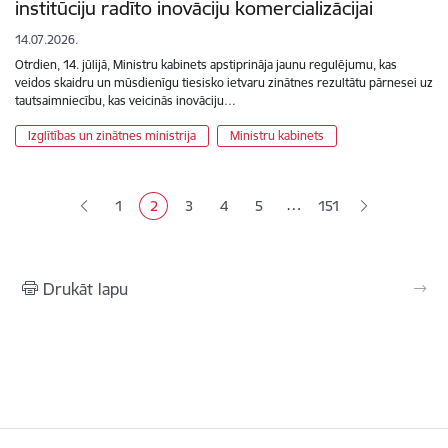
institūciju radīto inovāciju komercializācijai
14.07.2026.
Otrdien, 14. jūlijā, Ministru kabinets apstiprināja jaunu regulējumu, kas
veidos skaidru un mūsdienīgu tiesisko ietvaru zinātnes rezultātu pārnesei uz
tautsaimniecību, kas veicinās inovāciju…
Izglītības un zinātnes ministrija
Ministru kabinets
Lapošana
…
1
2
3
4
5
151
Lapa
Pašreizējā lapa
Lapa
Lapa
Lapa
Drukāt lapu