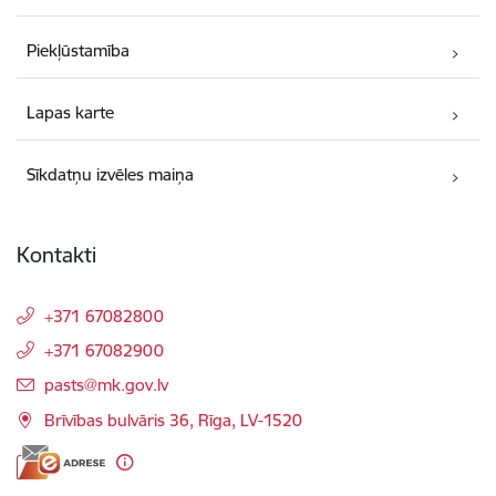
Piekļūstamība
Lapas karte
Sīkdatņu izvēles maiņa
Kontakti
+371 67082800
+371 67082900
E-pasts:
pasts@mk.gov.lv
Brīvības bulvāris 36, Rīga, LV-1520