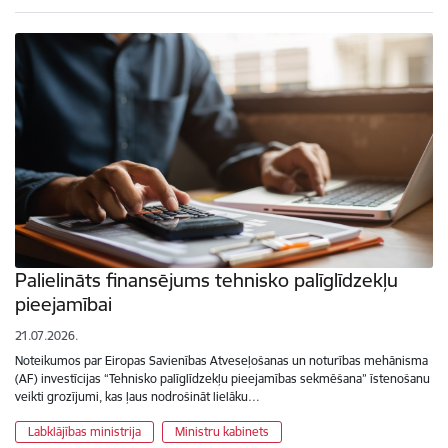
Palielināts finansējums tehnisko palīglīdzekļu
pieejamībai
21.07.2026.
Noteikumos par Eiropas Savienības Atveseļošanas un noturības mehānisma
(AF) investīcijas “Tehnisko palīglīdzekļu pieejamības sekmēšana” īstenošanu
veikti grozījumi, kas ļaus nodrošināt lielāku…
Labklājības ministrija
Ministru kabinets