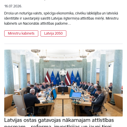
16.07.2026.
Droša un noturīga valsts, spēcīga ekonomika, cilvēku labklājība un latviskā
identitāte ir savstarpēji saistīti Latvijas ilgtermiņa attīstības mērķi. Ministru
kabinets un Nacionālās attīstības padome…
Ministru kabinets
Latvija 2050
Latvijas ostas gatavojas nākamajam attīstības
posmam – reforma, investīcijas un jauni tirgi