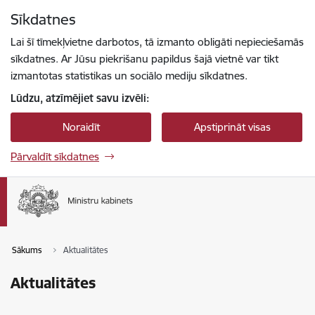
Pāriet uz lapas saturu
Sīkdatnes
Spied
lai meklētu
Enter
Lai šī tīmekļvietne darbotos, tā izmanto obligāti nepieciešamās
sīkdatnes. Ar Jūsu piekrišanu papildus šajā vietnē var tikt
izmantotas statistikas un sociālo mediju sīkdatnes.
Lūdzu, atzīmējiet savu izvēli:
Noraidīt
Apstiprināt visas
Pārvaldīt sīkdatnes
Sākums
Aktualitātes
Aktualitātes