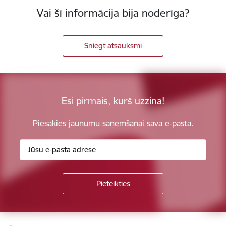
Vai šī informācija bija noderīga?
Sniegt atsauksmi
Esi pirmais, kurš uzzina!
Piesakies jaunumu saņemšanai savā e-pastā.
Kājene