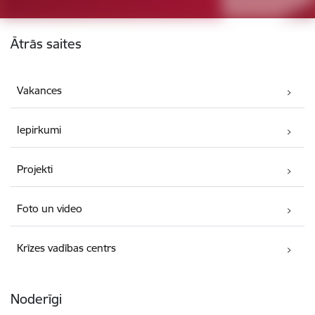
Kājene
Ātrās saites
Vakances
Iepirkumi
Projekti
Foto un video
Krīzes vadības centrs
Noderīgi