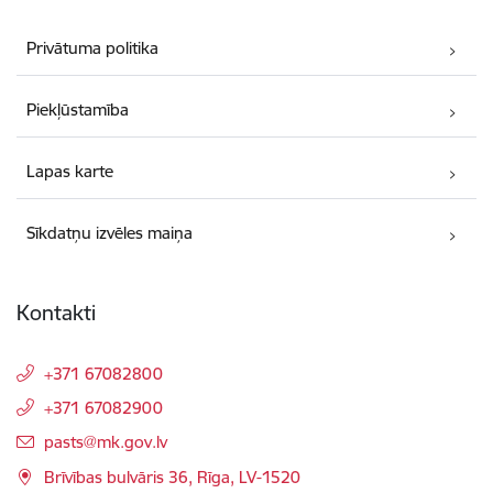
Privātuma politika
Piekļūstamība
Lapas karte
Sīkdatņu izvēles maiņa
Kontakti
+371 67082800
+371 67082900
E-pasts:
pasts@mk.gov.lv
Brīvības bulvāris 36, Rīga, LV-1520