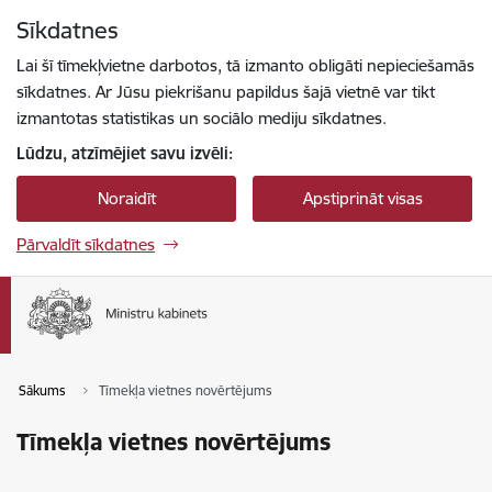
Pāriet uz lapas saturu
Sīkdatnes
Spied
lai meklētu
Enter
Lai šī tīmekļvietne darbotos, tā izmanto obligāti nepieciešamās
sīkdatnes. Ar Jūsu piekrišanu papildus šajā vietnē var tikt
izmantotas statistikas un sociālo mediju sīkdatnes.
Lūdzu, atzīmējiet savu izvēli:
Noraidīt
Apstiprināt visas
Pārvaldīt sīkdatnes
Sākums
Tīmekļa vietnes novērtējums
Tīmekļa vietnes novērtējums