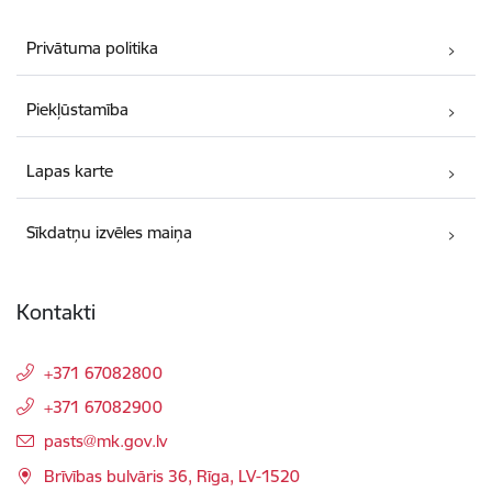
Privātuma politika
Piekļūstamība
Lapas karte
Sīkdatņu izvēles maiņa
Kontakti
+371 67082800
+371 67082900
E-pasts:
pasts@mk.gov.lv
Brīvības bulvāris 36, Rīga, LV-1520