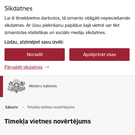
Pāriet uz lapas saturu
Sīkdatnes
Spied
lai meklētu
Enter
Lai šī tīmekļvietne darbotos, tā izmanto obligāti nepieciešamās
sīkdatnes. Ar Jūsu piekrišanu papildus šajā vietnē var tikt
izmantotas statistikas un sociālo mediju sīkdatnes.
Lūdzu, atzīmējiet savu izvēli:
Noraidīt
Apstiprināt visas
Pārvaldīt sīkdatnes
Sākums
Tīmekļa vietnes novērtējums
Tīmekļa vietnes novērtējums