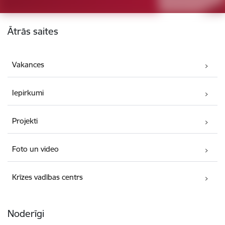
Kājene
Ātrās saites
Vakances
Iepirkumi
Projekti
Foto un video
Krīzes vadības centrs
Noderīgi