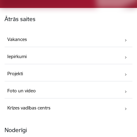
Kājene
Ātrās saites
Vakances
Iepirkumi
Projekti
Foto un video
Krīzes vadības centrs
Noderīgi