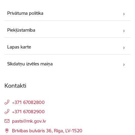
Privātuma politika
Piekļūstamība
Lapas karte
Sīkdatņu izvēles maiņa
Kontakti
+371 67082800
+371 67082900
E-pasts:
pasts@mk.gov.lv
Brīvības bulvāris 36, Rīga, LV-1520