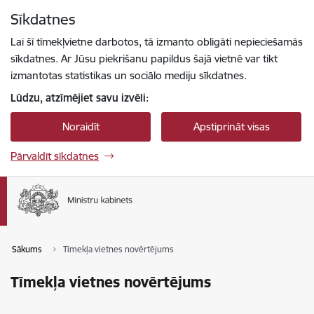
Pāriet uz lapas saturu
Sīkdatnes
Spied
lai meklētu
Enter
Lai šī tīmekļvietne darbotos, tā izmanto obligāti nepieciešamās
sīkdatnes. Ar Jūsu piekrišanu papildus šajā vietnē var tikt
izmantotas statistikas un sociālo mediju sīkdatnes.
Lūdzu, atzīmējiet savu izvēli:
Noraidīt
Apstiprināt visas
Pārvaldīt sīkdatnes
Sākums
Tīmekļa vietnes novērtējums
Tīmekļa vietnes novērtējums