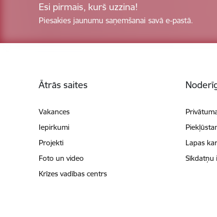
Esi pirmais, kurš uzzina!
Piesakies jaunumu saņemšanai savā e-pastā.
Kājene
Ātrās saites
Noderīg
Vakances
Privātuma
Iepirkumi
Piekļūsta
Projekti
Lapas kar
Foto un video
Sīkdatņu 
Krīzes vadības centrs