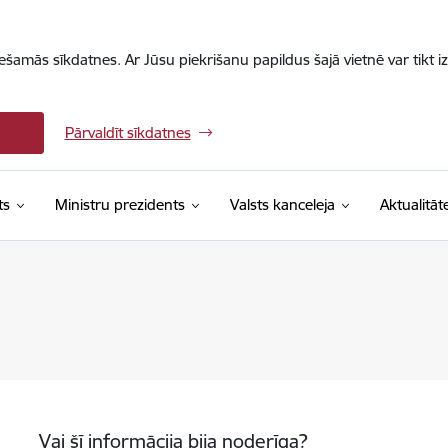
iešamās sīkdatnes. Ar Jūsu piekrišanu papildus šajā vietnē var tikt i
Pārvaldīt sīkdatnes
ts
Ministru prezidents
Valsts kanceleja
Aktualitāt
Vai šī informācija bija noderīga?