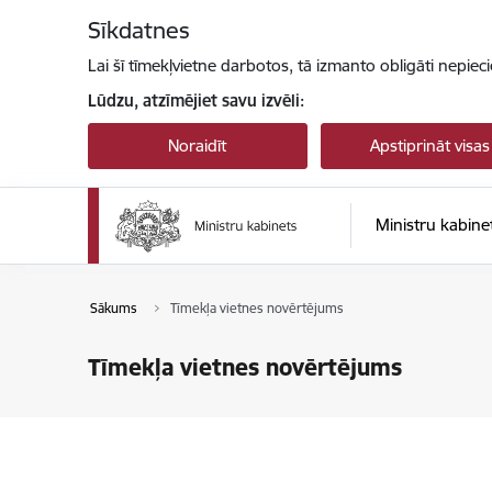
Pāriet uz lapas saturu
Sīkdatnes
Lai šī tīmekļvietne darbotos, tā izmanto obligāti nepiec
Lūdzu, atzīmējiet savu izvēli:
Noraidīt
Apstiprināt visas
Ministru kabine
Sākums
Tīmekļa vietnes novērtējums
Tīmekļa vietnes novērtējums