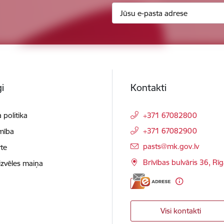
i
Kontakti
 politika
+371 67082800
+371 67082900
mība
E-pasts:
pasts@mk.gov.lv
te
Brīvības bulvāris 36, Rī
izvēles maiņa
Visi kontakti