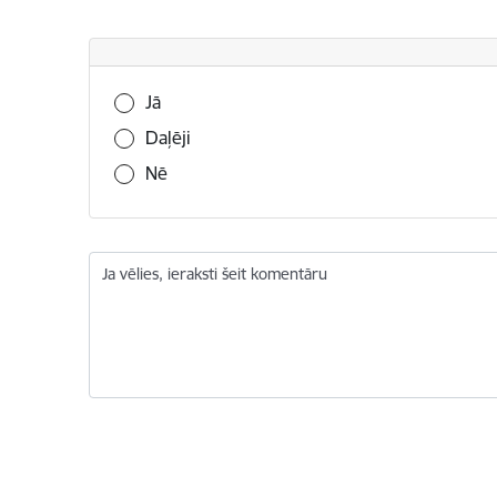
Vai šī informācija bija noderīga?
Jā
Daļēji
Nē
Ja vēlies, ieraksti šeit komentāru