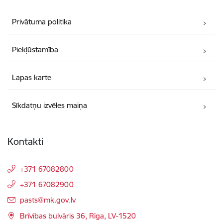
Privātuma politika
Piekļūstamība
Lapas karte
Sīkdatņu izvēles maiņa
Kontakti
+371 67082800
+371 67082900
E-pasts:
pasts@mk.gov.lv
Brīvības bulvāris 36, Rīga, LV-1520