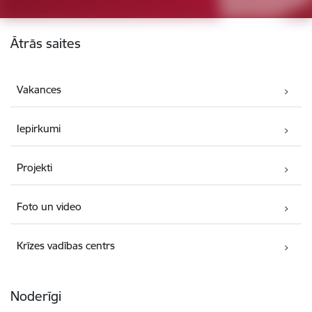
Kājene
Ātrās saites
Vakances
Iepirkumi
Projekti
Foto un video
Krīzes vadības centrs
Noderīgi