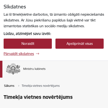
Pāriet uz lapas saturu
Sīkdatnes
Spied
lai meklētu
Enter
Lai šī tīmekļvietne darbotos, tā izmanto obligāti nepieciešamās
sīkdatnes. Ar Jūsu piekrišanu papildus šajā vietnē var tikt
izmantotas statistikas un sociālo mediju sīkdatnes.
Lūdzu, atzīmējiet savu izvēli:
Noraidīt
Apstiprināt visas
Pārvaldīt sīkdatnes
Sākums
Tīmekļa vietnes novērtējums
Tīmekļa vietnes novērtējums