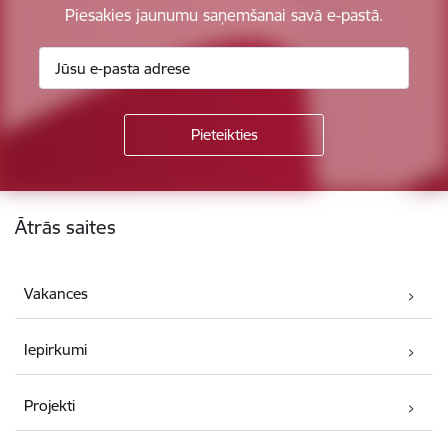
Piesakies jaunumu saņemšanai savā e-pastā.
Kājene
Ātrās saites
Vakances
Iepirkumi
Projekti