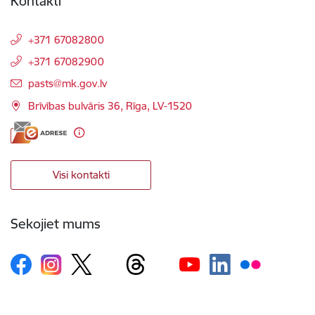
Kontakti
+371 67082800
+371 67082900
E-pasts:
pasts@mk.gov.lv
Brīvības bulvāris 36, Rīga, LV-1520
Visi kontakti
Sekojiet mums