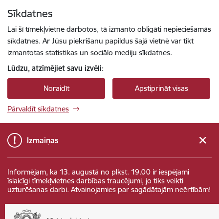
Pāriet uz lapas saturu
Sīkdatnes
Spied
lai meklētu
Enter
Lai šī tīmekļvietne darbotos, tā izmanto obligāti nepieciešamās
sīkdatnes. Ar Jūsu piekrišanu papildus šajā vietnē var tikt
izmantotas statistikas un sociālo mediju sīkdatnes.
Lūdzu, atzīmējiet savu izvēli:
Noraidīt
Apstiprināt visas
Pārvaldīt sīkdatnes
Izmaiņas
Informējam, ka 13. augustā no plkst. 19.00 ir iespējami
īslaicīgi tīmekļvietnes darbības traucējumi, jo tiks veikti
uzturēšanas darbi. Atvainojamies par sagādātajām neērtībām!