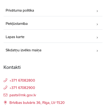
Privātuma politika
Piekļūstamība
Lapas karte
Sīkdatņu izvēles maiņa
Kontakti
+371 67082800
+371 67082900
E-pasts:
pasts@mk.gov.lv
Brīvības bulvāris 36, Rīga, LV-1520