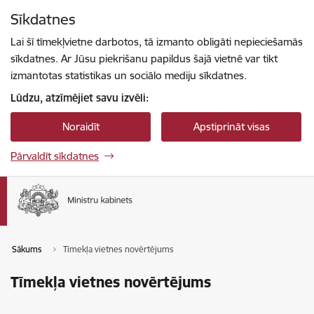
Pāriet uz lapas saturu
Sīkdatnes
Spied
lai meklētu
Enter
Lai šī tīmekļvietne darbotos, tā izmanto obligāti nepieciešamās
sīkdatnes. Ar Jūsu piekrišanu papildus šajā vietnē var tikt
izmantotas statistikas un sociālo mediju sīkdatnes.
Lūdzu, atzīmējiet savu izvēli:
Noraidīt
Apstiprināt visas
Pārvaldīt sīkdatnes
Sākums
Tīmekļa vietnes novērtējums
Tīmekļa vietnes novērtējums