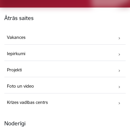
Kājene
Ātrās saites
Vakances
Iepirkumi
Projekti
Foto un video
Krīzes vadības centrs
Noderīgi