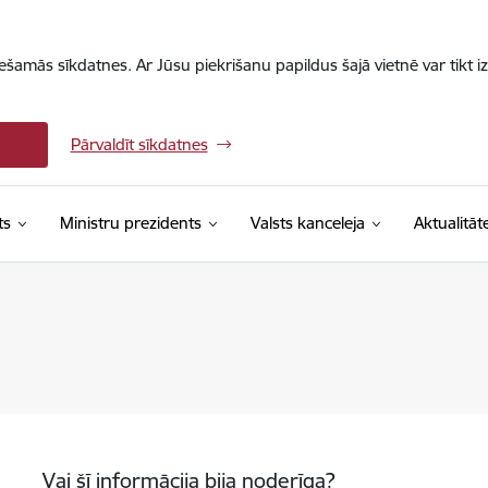
iešamās sīkdatnes. Ar Jūsu piekrišanu papildus šajā vietnē var tikt i
Pārvaldīt sīkdatnes
ts
Ministru prezidents
Valsts kanceleja
Aktualitāt
Vai šī informācija bija noderīga?