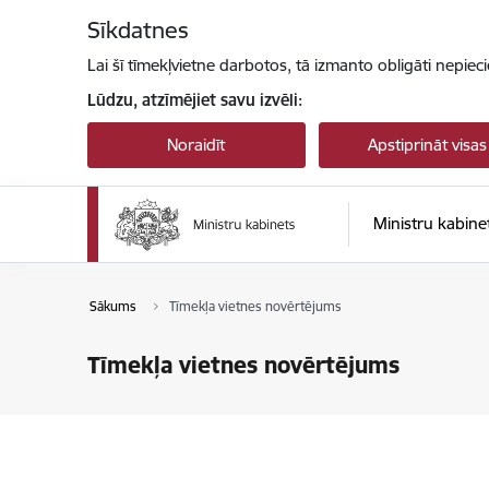
Pāriet uz lapas saturu
Sīkdatnes
Lai šī tīmekļvietne darbotos, tā izmanto obligāti nepiec
Lūdzu, atzīmējiet savu izvēli:
Noraidīt
Apstiprināt visas
Ministru kabine
Sākums
Tīmekļa vietnes novērtējums
Tīmekļa vietnes novērtējums