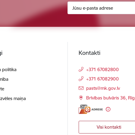
i
Kontakti
 politika
+371 67082800
+371 67082900
mība
E-pasts:
pasts@mk.gov.lv
te
Brīvības bulvāris 36, Rī
izvēles maiņa
Visi kontakti