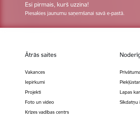
Esi pirmais, kurš uzzina!
Piesakies jaunumu saņemšanai savā e-pastā.
Kājene
Ātrās saites
Noderīg
Vakances
Privātuma
Iepirkumi
Piekļūsta
Projekti
Lapas kar
Foto un video
Sīkdatņu 
Krīzes vadības centrs