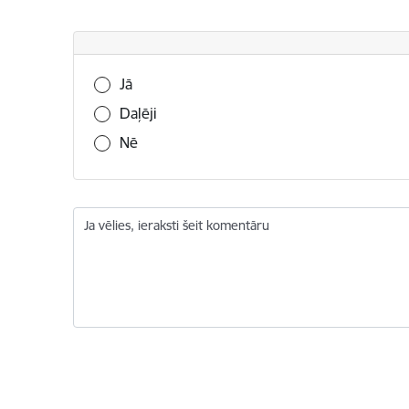
Vai šī informācija bija noderīga?
Jā
Daļēji
Nē
Ja vēlies, ieraksti šeit komentāru