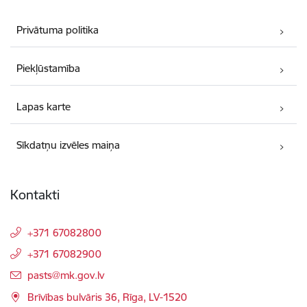
Privātuma politika
Piekļūstamība
Lapas karte
Sīkdatņu izvēles maiņa
Kontakti
+371 67082800
+371 67082900
E-pasts:
pasts@mk.gov.lv
Brīvības bulvāris 36, Rīga, LV-1520