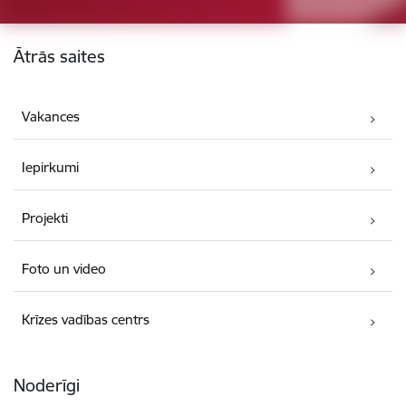
Kājene
Ātrās saites
Vakances
Iepirkumi
Projekti
Foto un video
Krīzes vadības centrs
Noderīgi