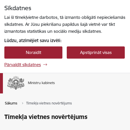
Pāriet uz lapas saturu
Sīkdatnes
Spied
lai meklētu
Enter
Lai šī tīmekļvietne darbotos, tā izmanto obligāti nepieciešamās
sīkdatnes. Ar Jūsu piekrišanu papildus šajā vietnē var tikt
izmantotas statistikas un sociālo mediju sīkdatnes.
Lūdzu, atzīmējiet savu izvēli:
Noraidīt
Apstiprināt visas
Pārvaldīt sīkdatnes
Sākums
Tīmekļa vietnes novērtējums
Tīmekļa vietnes novērtējums