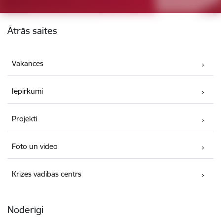
Kājene
Ātrās saites
Vakances
Iepirkumi
Projekti
Foto un video
Krīzes vadības centrs
Noderīgi