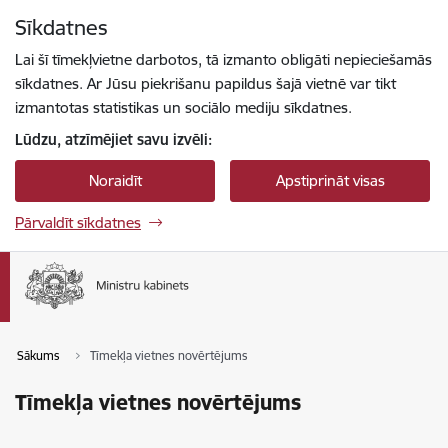
Pāriet uz lapas saturu
Sīkdatnes
Spied
lai meklētu
Enter
Lai šī tīmekļvietne darbotos, tā izmanto obligāti nepieciešamās
sīkdatnes. Ar Jūsu piekrišanu papildus šajā vietnē var tikt
izmantotas statistikas un sociālo mediju sīkdatnes.
Lūdzu, atzīmējiet savu izvēli:
Noraidīt
Apstiprināt visas
Pārvaldīt sīkdatnes
Sākums
Tīmekļa vietnes novērtējums
Tīmekļa vietnes novērtējums