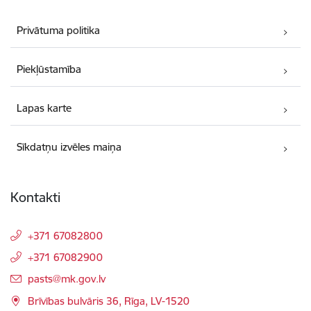
Privātuma politika
Piekļūstamība
Lapas karte
Sīkdatņu izvēles maiņa
Kontakti
+371 67082800
+371 67082900
E-pasts:
pasts@mk.gov.lv
Brīvības bulvāris 36, Rīga, LV-1520