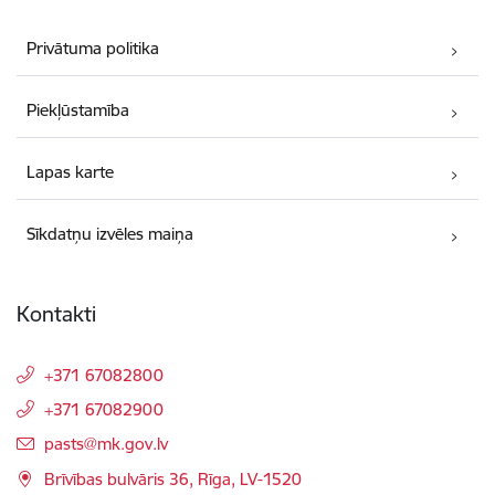
Privātuma politika
Piekļūstamība
Lapas karte
Sīkdatņu izvēles maiņa
Kontakti
+371 67082800
+371 67082900
E-pasts:
pasts@mk.gov.lv
Brīvības bulvāris 36, Rīga, LV-1520