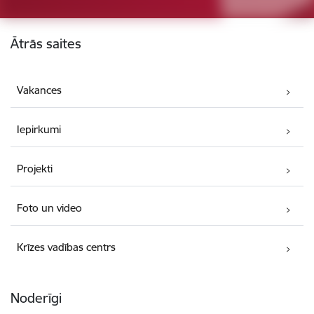
Kājene
Ātrās saites
Vakances
Iepirkumi
Projekti
Foto un video
Krīzes vadības centrs
Noderīgi