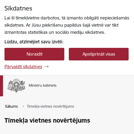
Pāriet uz lapas saturu
Sīkdatnes
Spied
lai meklētu
Enter
Lai šī tīmekļvietne darbotos, tā izmanto obligāti nepieciešamās
sīkdatnes. Ar Jūsu piekrišanu papildus šajā vietnē var tikt
izmantotas statistikas un sociālo mediju sīkdatnes.
Lūdzu, atzīmējiet savu izvēli:
Noraidīt
Apstiprināt visas
Pārvaldīt sīkdatnes
Sākums
Tīmekļa vietnes novērtējums
Tīmekļa vietnes novērtējums