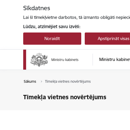
Pāriet uz lapas saturu
Sīkdatnes
Lai šī tīmekļvietne darbotos, tā izmanto obligāti nepiec
Lūdzu, atzīmējiet savu izvēli:
Noraidīt
Apstiprināt visas
Ministru kabine
Sākums
Tīmekļa vietnes novērtējums
Tīmekļa vietnes novērtējums