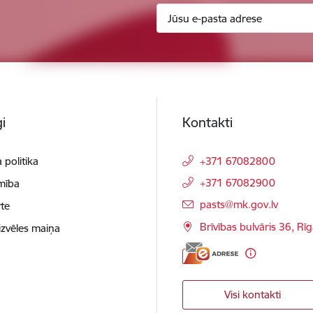
i
Kontakti
 politika
+371 67082800
+371 67082900
mība
E-pasts:
pasts@mk.gov.lv
te
Brīvības bulvāris 36, Rī
izvēles maiņa
Visi kontakti