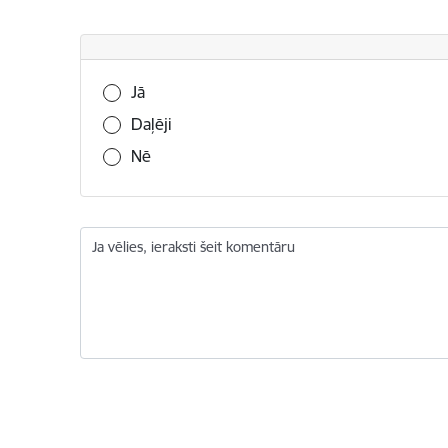
Vai šī informācija bija noderīga?
Jā
Daļēji
Nē
Ja vēlies, ieraksti šeit komentāru