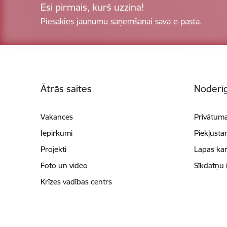
Esi pirmais, kurš uzzina!
Piesakies jaunumu saņemšanai savā e-pastā.
Kājene
Ātrās saites
Noderīg
Vakances
Privātuma
Iepirkumi
Piekļūsta
Projekti
Lapas kar
Foto un video
Sīkdatņu 
Krīzes vadības centrs