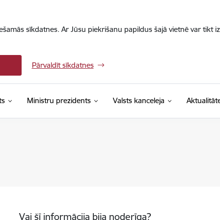
iešamās sīkdatnes. Ar Jūsu piekrišanu papildus šajā vietnē var tikt i
Pārvaldīt sīkdatnes
ts
Ministru prezidents
Valsts kanceleja
Aktualitāt
Vai šī informācija bija noderīga?