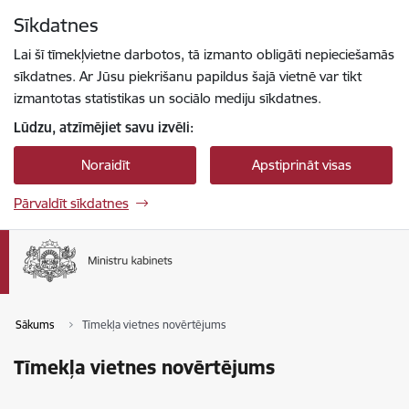
Pāriet uz lapas saturu
Sīkdatnes
Spied
lai meklētu
Enter
Lai šī tīmekļvietne darbotos, tā izmanto obligāti nepieciešamās
sīkdatnes. Ar Jūsu piekrišanu papildus šajā vietnē var tikt
izmantotas statistikas un sociālo mediju sīkdatnes.
Lūdzu, atzīmējiet savu izvēli:
Noraidīt
Apstiprināt visas
Pārvaldīt sīkdatnes
Sākums
Tīmekļa vietnes novērtējums
Tīmekļa vietnes novērtējums