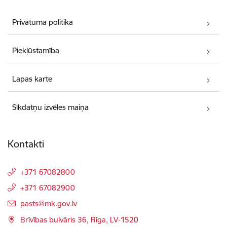
Privātuma politika
Piekļūstamība
Lapas karte
Sīkdatņu izvēles maiņa
Kontakti
+371 67082800
+371 67082900
E-pasts:
pasts@mk.gov.lv
Brīvības bulvāris 36, Rīga, LV-1520