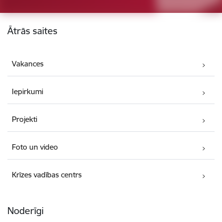
Kājene
Ātrās saites
Vakances
Iepirkumi
Projekti
Foto un video
Krīzes vadības centrs
Noderīgi