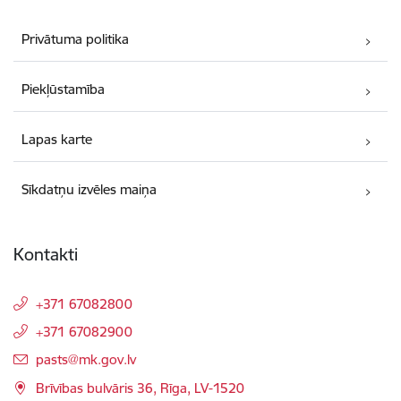
Privātuma politika
Piekļūstamība
Lapas karte
Sīkdatņu izvēles maiņa
Kontakti
+371 67082800
+371 67082900
E-pasts:
pasts@mk.gov.lv
Brīvības bulvāris 36, Rīga, LV-1520