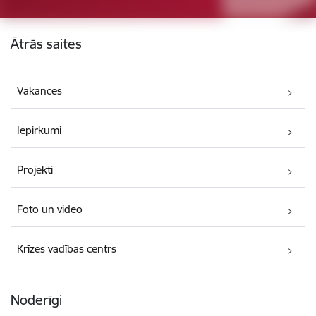
Kājene
Ātrās saites
Vakances
Iepirkumi
Projekti
Foto un video
Krīzes vadības centrs
Noderīgi