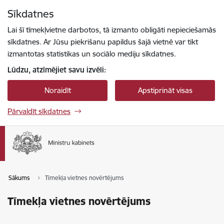
Pāriet uz lapas saturu
Sīkdatnes
Spied
lai meklētu
Enter
Lai šī tīmekļvietne darbotos, tā izmanto obligāti nepieciešamās
sīkdatnes. Ar Jūsu piekrišanu papildus šajā vietnē var tikt
izmantotas statistikas un sociālo mediju sīkdatnes.
Lūdzu, atzīmējiet savu izvēli:
Noraidīt
Apstiprināt visas
Pārvaldīt sīkdatnes
Sākums
Tīmekļa vietnes novērtējums
Tīmekļa vietnes novērtējums