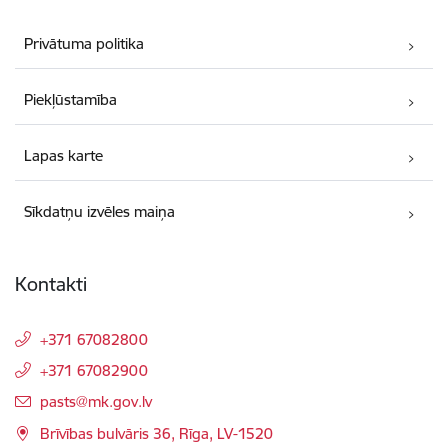
Privātuma politika
Piekļūstamība
Lapas karte
Sīkdatņu izvēles maiņa
Kontakti
+371 67082800
+371 67082900
E-pasts:
pasts@mk.gov.lv
Brīvības bulvāris 36, Rīga, LV-1520