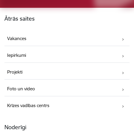
Kājene
Ātrās saites
Vakances
Iepirkumi
Projekti
Foto un video
Krīzes vadības centrs
Noderīgi