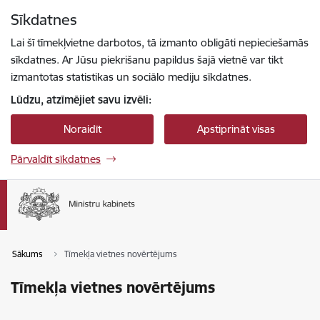
Pāriet uz lapas saturu
Sīkdatnes
Spied
lai meklētu
Enter
Lai šī tīmekļvietne darbotos, tā izmanto obligāti nepieciešamās
sīkdatnes. Ar Jūsu piekrišanu papildus šajā vietnē var tikt
izmantotas statistikas un sociālo mediju sīkdatnes.
Lūdzu, atzīmējiet savu izvēli:
Noraidīt
Apstiprināt visas
Pārvaldīt sīkdatnes
Sākums
Tīmekļa vietnes novērtējums
Tīmekļa vietnes novērtējums